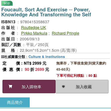
90折
Foucault, Sort And Exercise ─ Power,
Knowledge And Transforming the Self
ISBN13
：
9780415358637
出版社
：
Routledge UK
作者
：
Pirkko Markula
;
Richard Pringle
出版日
：
2006/09/13
裝訂／頁數
：
平裝／250頁
規格
：
22.9cm*15.2cm*1.5cm (高/寬/厚)
杜威圖書分類
：
Culture & institutions
定價
：NT$ 2999 元
無庫存，下單後進貨(到貨天數約
優惠價
：
90
折
2699
元
45-60天)
下單可得紅利積點 ：80 點
加入收藏
加入購物車
商品簡介