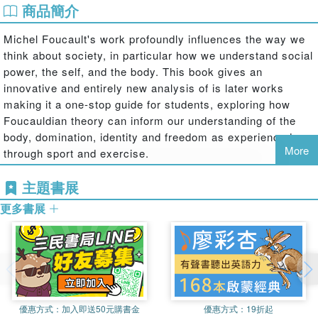
商品簡介
Michel Foucault's work profoundly influences the way we
think about society, in particular how we understand social
power, the self, and the body. This book gives an
innovative and entirely new analysis of is later works
making it a one-stop guide for students, exploring how
Foucauldian theory can inform our understanding of the
body, domination, identity and freedom as experienced
More
through sport and exercise.
Divided into three themed parts, this book considers:
主題書展
Foucault's ideas and key debates
更多書展
Foucault's theories to explore power relations, the body, identity
and the construction of social practices in sport and exercise
how individuals make sense of the social forces surrounding them,
considering physical activity, fitness and sport practices as
expressions of freedom and sites for social change.
Accessible and clear, including useful case studies
優惠方式：
加入即送50元購書金
優惠方式：
19折起