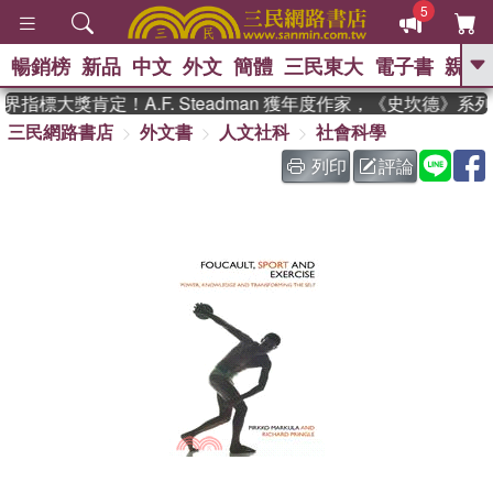
5
暢銷榜
新品
中文
外文
簡體
三民東大
電子書
親子
GO
指標大獎肯定！A.F. Steadman 獲年度作家，《史坎德》系
三民網路書店
外文書
人文社科
社會科學
、
熱搜：
東野圭吾
高希均教授回憶錄
、
、
、
The Odyssey
父親節
如果歷
列印
評論
、
、
史是一群喵
暑期推薦
國際布克
、
、
獎 臺灣漫遊錄
方念華
台灣的李
、
、
登輝時代
數學女孩：黎曼猜想
偉大的迷走神經