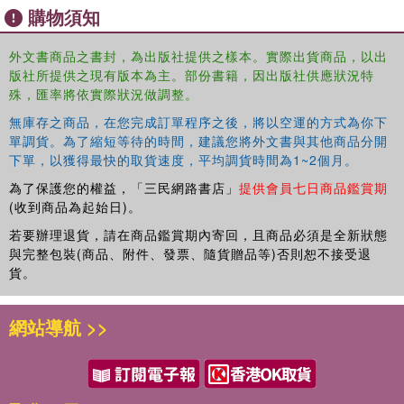
helping to bring the theory to real-life,
Foucault, Sport and
購物須知
Exercise
considers cultures and experiences in sports,
exercise and fitness, coaching and health promotion. In
外文書商品之書封，為出版社提供之樣本。實際出貨商品，以出
addition to presenting established Foucauldian
版社所提供之現有版本為主。部份書籍，因出版社供應狀況特
perspectives and debates, this text also provides
殊，匯率將依實際狀況做調整。
innovative discussion of how Foucault's later work can
無庫存之商品，在您完成訂單程序之後，將以空運的方式為你下
inform the study and understanding of sport and the
單調貨。為了縮短等待的時間，建議您將外文書與其他商品分開
physically active body.
下單，以獲得最快的取貨速度，平均調貨時間為1~2個月。
為了保護您的權益，「三民網路書店」
提供會員七日商品鑑賞期
(收到商品為起始日)。
若要辦理退貨，請在商品鑑賞期內寄回，且商品必須是全新狀態
與完整包裝(商品、附件、發票、隨貨贈品等)否則恕不接受退
貨。
網站導航 >>