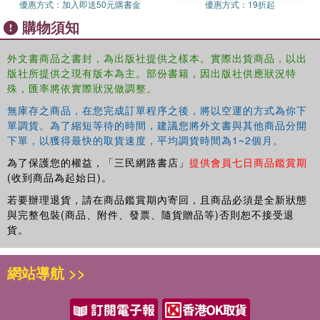
優惠方式：
加入即送50元購書金
優惠方式：
19折起
and is written at an accessible level, making it essential
購物須知
reading for those working in Japanese studies,
colonialism, identity studies and nationalism.
外文書商品之書封，為出版社提供之樣本。實際出貨商品，以出
版社所提供之現有版本為主。部份書籍，因出版社供應狀況特
殊，匯率將依實際狀況做調整。
無庫存之商品，在您完成訂單程序之後，將以空運的方式為你下
單調貨。為了縮短等待的時間，建議您將外文書與其他商品分開
下單，以獲得最快的取貨速度，平均調貨時間為1~2個月。
為了保護您的權益，「三民網路書店」
提供會員七日商品鑑賞期
(收到商品為起始日)。
若要辦理退貨，請在商品鑑賞期內寄回，且商品必須是全新狀態
與完整包裝(商品、附件、發票、隨貨贈品等)否則恕不接受退
貨。
網站導航 >>