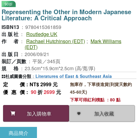
90折
Representing the Other in Modern Japanese
Literature: A Critical Approach
ISBN13
：
9780415361859
出版社
：
Routledge UK
作者
：
Rachael Hutchinson (EDT)
;
Mark Williams
(EDT)
出版日
：
2006/09/21
裝訂／頁數
：
平裝／345頁
規格
：
23.5cm*15.9cm*2.5cm (高/寬/厚)
杜威圖書分類
：
Literatures of East & Southeast Asia
定價
：NT$ 2999 元
無庫存，下單後進貨(到貨天數約
優惠價
：
90
折
2699
元
45-60天)
下單可得紅利積點 ：80 點
加入收藏
加入購物車
商品簡介