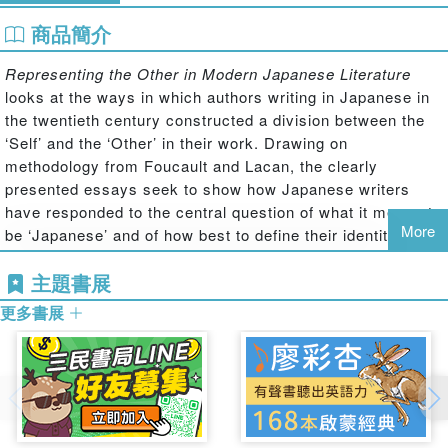
商品簡介
Representing the Other in Modern Japanese Literature
looks at the ways in which authors writing in Japanese in
the twentieth century constructed a division between the
‘Self’ and the ‘Other’ in their work. Drawing on
methodology from Foucault and Lacan, the clearly
presented essays seek to show how Japanese writers
have responded to the central question of what it means to
More
be ‘Japanese’ and of how best to define their identity.
Taking geographical, racial and ethnic identity as a
主題書展
starting point to explore Japan's vision of 'non-Japan',
更多書展
representations of the Other are examined in terms of the
experiences of Japanese authors abroad and in the
imaginary lands envisioned by authors in Japan.
Using a diverse cross-section of writers and texts as case
studies, this edited volume brings together contributions
from a number of leading international experts in the field