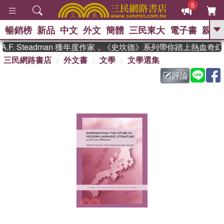
5
暢銷榜
新品
中文
外文
簡體
三民東大
電子書
親子
GO
F. Steadman 獲年度作家，《史坎德》系列帶你踏上熱血奇幻
三民網路書店
外文書
文學
文學選集
、
熱搜：
東野圭吾
高希均教授回憶錄
、
、
、
The Odyssey
父親節
如果歷
評論
、
、
史是一群喵
暑期推薦
國際布克
、
、
獎 臺灣漫遊錄
方念華
台灣的李
、
、
登輝時代
數學女孩：黎曼猜想
偉大的迷走神經