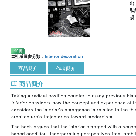
出
裝
90折
杜威圖書分類
：
Interior decoration
商品簡介
作者簡介
商品簡介
Taking a radical position counter to many previous hist
Interior
considers how the concept and experience of th
considers the interior's emergence in relation to the t
architecture's trajectories toward modernism.
The book argues that the interior emerged with a sense
based condition. Incorporating perspectives from archit