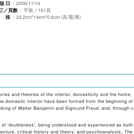
版日
：
2006/11/14
訂／頁數
：
平裝／161頁
規格
：
22.2cm*14cm*0.6cm (高/寬/厚)
ories and theories of the interior, domesticity and the home,
e domestic interior have been formed from the beginning of t
hinking of Walter Benjamin and Sigmund Freud, and, through c
 of 'doubleness', being understood and experienced as both
ecture, critical history and theory, and psychoanalysis,
The 