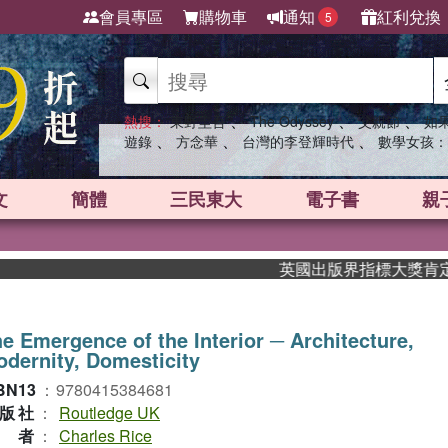
會員專區
購物車
通知
紅利兌換
5
、
、
、
熱搜：
東野圭吾
The Odyssey
父親節
如
、
、
、
遊錄
方念華
台灣的李登輝時代
數學女孩：
文
簡體
三民東大
電子書
親
英國出版界指標大獎肯定！A.F
e Emergence of the Interior ─ Architecture,
dernity, Domesticity
BN13
：
9780415384681
版社
：
Routledge UK
作者
：
Charles Rice