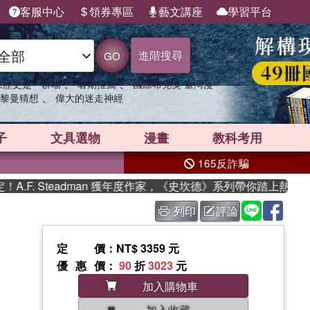
客服中心
領券專區
藝文講座
學習平台
進階搜尋
GO
、
、
果歷史是一群喵
暑期推薦
國際布克獎 臺灣漫
、
黎曼猜想
偉大的迷走神經
子
文具選物
漫畫
教科考用
165反詐騙
. Steadman 獲年度作家，《史坎德》系列帶你踏上熱血奇幻旅
列印
評論
定價
：NT$ 3359 元
優惠價
：
90
折
3023
元
加入購物車
加入收藏