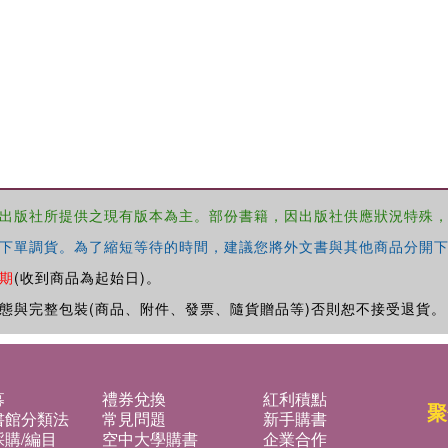
出版社所提供之現有版本為主。部份書籍，因出版社供應狀況特殊
下單調貨。為了縮短等待的時間，建議您將外文書與其他商品分開下
期
(收到商品為起始日)。
態與完整包裝(商品、附件、發票、隨貨贈品等)否則恕不接受退貨。
募
禮券兌換
紅利積點
聚
書館分類法
常見問題
新手購書
購/編目
空中大學購書
企業合作