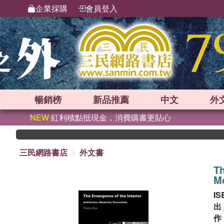
企業採購
會員登入
暢銷榜
新品
推薦
中文
外
NEW
紅利積點抵現金，消費購書更貼心
三民網路書店
外文書
Th
Mo
IS
出