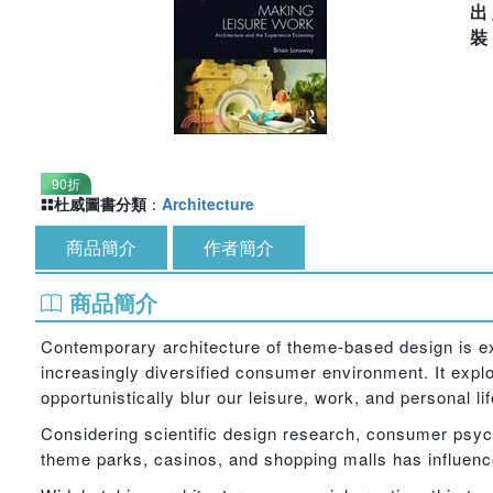
出
90折
杜威圖書分類
：
Architecture
商品簡介
作者簡介
商品簡介
Contemporary architecture of theme-based design is exa
increasingly diversified consumer environment. It exp
opportunistically blur our leisure, work, and personal li
Considering scientific design research, consumer psych
theme parks, casinos, and shopping malls has influenc