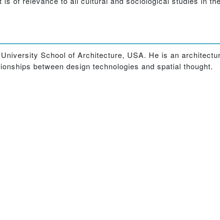
 is of relevance to all cultural and sociological studies in th
niversity School of Architecture, USA. He is an architectur
tionships between design technologies and spatial thought.