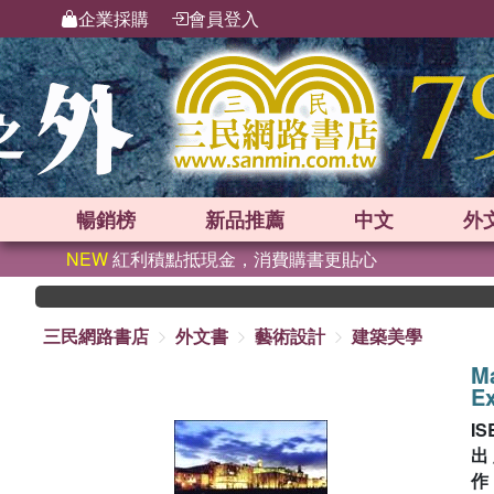
企業採購
會員登入
暢銷榜
新品
推薦
中文
外
NEW
紅利積點抵現金，消費購書更貼心
三民網路書店
外文書
藝術設計
建築美學
Ma
E
IS
出