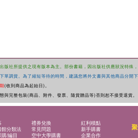
出版社所提供之現有版本為主。部份書籍，因出版社供應狀況特殊
下單調貨。為了縮短等待的時間，建議您將外文書與其他商品分開下
期
(收到商品為起始日)。
態與完整包裝(商品、附件、發票、隨貨贈品等)否則恕不接受退貨。
募
禮券兌換
紅利積點
聚
書館分類法
常見問題
新手購書
購/編目
空中大學購書
企業合作