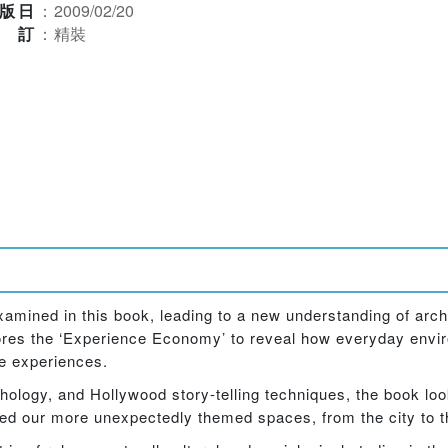
版日
：
2009/02/20
裝訂
：
精裝
mined in this book, leading to a new understanding of archit
lores the ‘Experience Economy’ to reveal how everyday envir
fe experiences.
ology, and Hollywood story-telling techniques, the book loo
ed our more unexpectedly themed spaces, from the city to th