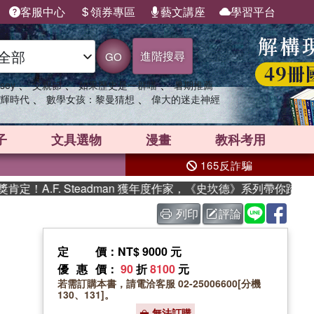
客服中心
領券專區
藝文講座
學習平台
進階搜尋
GO
、
、
、
sey
父親節
如果歷史是一群喵
暑期推薦
、
、
輝時代
數學女孩：黎曼猜想
偉大的迷走神經
子
文具選物
漫畫
教科考用
165反詐騙
A.F. Steadman 獲年度作家，《史坎德》系列帶你踏上熱血
列印
評論
定價
：NT$ 9000 元
優惠價
：
90
折
8100
元
若需訂購本書，請電洽客服 02-25006600[分機
130、131]。
無法訂購