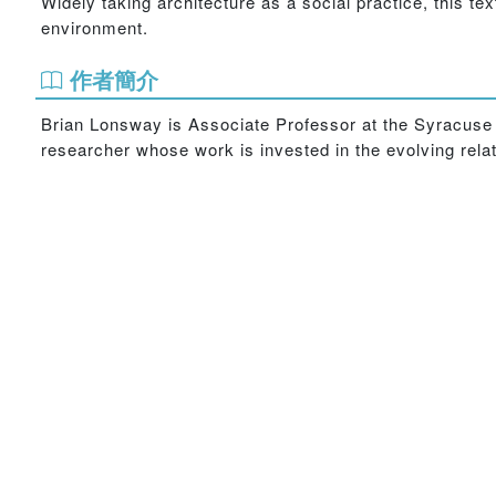
Widely taking architecture as a social practice, this text
environment.
作者簡介
Brian Lonsway is Associate Professor at the Syracuse U
researcher whose work is invested in the evolving rela