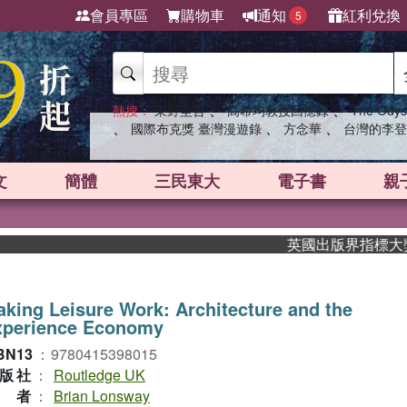
會員專區
購物車
通知
紅利兌換
5
、
、
熱搜：
東野圭吾
高希均教授回憶錄
The Odys
、
、
、
國際布克獎 臺灣漫遊錄
方念華
台灣的李登
文
簡體
三民東大
電子書
親
英國出版界指標大獎肯定！
king Leisure Work: Architecture and the
xperience Economy
BN13
：
9780415398015
版社
：
Routledge UK
作者
：
Brian Lonsway