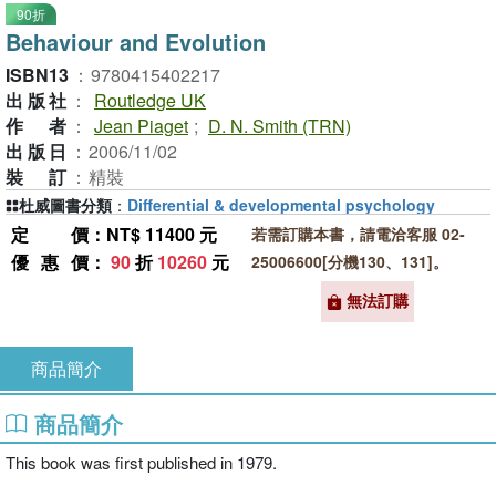
90折
Behaviour and Evolution
ISBN13
：
9780415402217
出版社
：
Routledge UK
作者
：
Jean Piaget
;
D. N. Smith (TRN)
出版日
：
2006/11/02
裝訂
：
精裝
杜威圖書分類
：
Differential & developmental psychology
定價
：NT$ 11400 元
若需訂購本書，請電洽客服 02-
優惠價
：
90
折
10260
元
25006600[分機130、131]。
無法訂購
商品簡介
商品簡介
This book was first published in 1979.