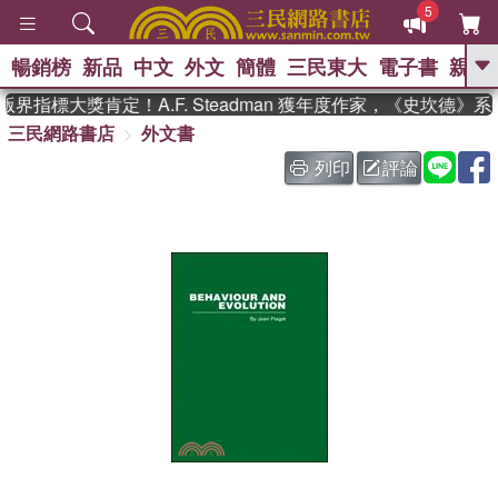
5
暢銷榜
新品
中文
外文
簡體
三民東大
電子書
親子
GO
界指標大獎肯定！A.F. Steadman 獲年度作家，《史坎德》
三民網路書店
外文書
、
、
熱搜：
東野圭吾
The Odyssey
、
、
父親節
如果歷史是一群喵
暑期
列印
評論
、
、
推薦
國際布克獎 臺灣漫遊錄
方
、
、
念華
台灣的李登輝時代
數學女
、
孩：黎曼猜想
偉大的迷走神經