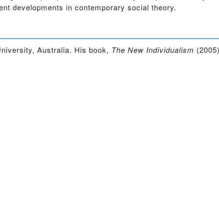
rent developments in contemporary social theory.
niversity, Australia. His book,
The New Individualism
(2005)