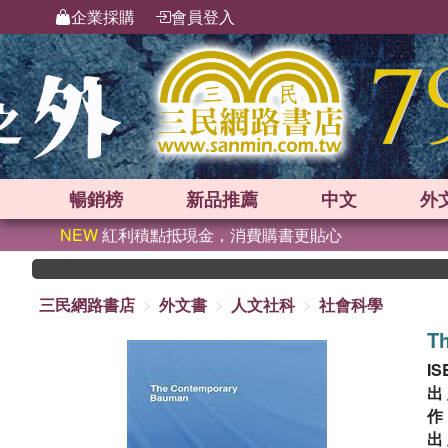
企業採購
會員登入
暢銷榜
新品
推薦
中文
外
NEW
紅利積點抵現金，消費購書更貼心
三民網路書店
外文書
人文社科
社會科學
T
IS
出
出