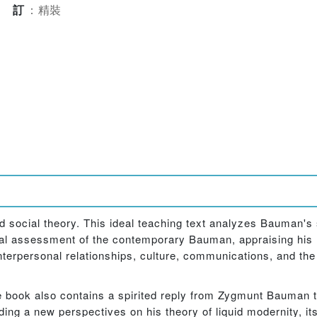
裝訂
：
精裝
 social theory. This ideal teaching text analyzes Bauman's s
ical assessment of the contemporary Bauman, appraising his n
 interpersonal relationships, culture, communications, and the
he book also contains a spirited reply from Zygmunt Bauman 
g a new perspectives on his theory of liquid modernity, its 