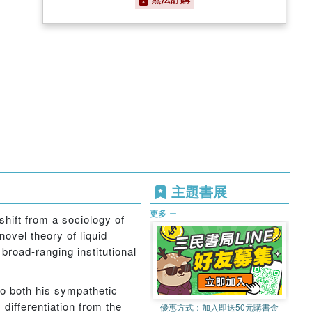
主題書展
更多
hift from a sociology of
ovel theory of liquid
 broad-ranging institutional
to both his sympathetic
differentiation from the
優惠方式：
加入即送50元購書金