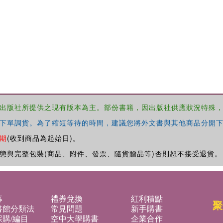
出版社所提供之現有版本為主。部份書籍，因出版社供應狀況特殊
下單調貨。為了縮短等待的時間，建議您將外文書與其他商品分開下
期
(收到商品為起始日)。
態與完整包裝(商品、附件、發票、隨貨贈品等)否則恕不接受退貨。
募
禮券兌換
紅利積點
聚
書館分類法
常見問題
新手購書
購/編目
空中大學購書
企業合作