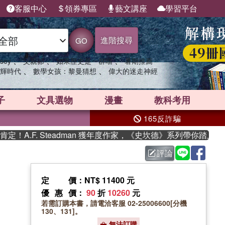
客服中心
領券專區
藝文講座
學習平台
進階搜尋
GO
、
、
、
sey
父親節
如果歷史是一群喵
暑期推薦
、
、
輝時代
數學女孩：黎曼猜想
偉大的迷走神經
子
文具選物
漫畫
教科考用
165反詐騙
.F. Steadman 獲年度作家，《史坎德》系列帶你踏上熱血奇
評論
定價
：NT$ 11400 元
優惠價
：
90
折
10260
元
若需訂購本書，請電洽客服 02-25006600[分機
130、131]。
無法訂購