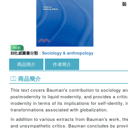
90折
杜威圖書分類
：
Sociology & anthropology
商品簡介
作者簡介
商品簡介
This text covers Bauman's contribution to sociology and
postmodernity to liquid modernity, and provides a crit
modernity in terms of its implications for self-identity,
transformations associated with globalization.
In addition to various extracts from Bauman's work, t
and unsympathetic critics. Bauman concludes by providin