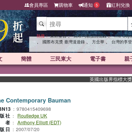
會員專區
購物車
通知
紅利兌換
5
、
、
熱搜：
東野圭吾
高希均教授回憶錄
The Odys
、
、
、
國際布克獎 臺灣漫遊錄
方念華
台灣的李登
文
簡體
三民東大
電子書
親
英國出版界指標大獎肯定！A
he Contemporary Bauman
BN13
：
9780415409698
版社
：
Routledge UK
作者
：
Anthony Elliott (EDT)
版日
：
2007/07/20