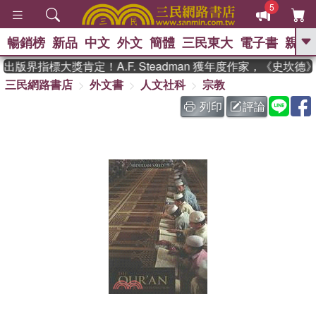
5
暢銷榜
新品
中文
外文
簡體
三民東大
電子書
親子
GO
出版界指標大獎肯定！A.F. Steadman 獲年度作家，《史坎
三民網路書店
外文書
人文社科
宗教
、
熱搜：
東野圭吾
高希均教授回憶錄
、
、
、
The Odyssey
父親節
如果歷
列印
評論
、
、
史是一群喵
暑期推薦
國際布克
、
、
獎 臺灣漫遊錄
方念華
台灣的李
、
、
登輝時代
數學女孩：黎曼猜想
偉大的迷走神經