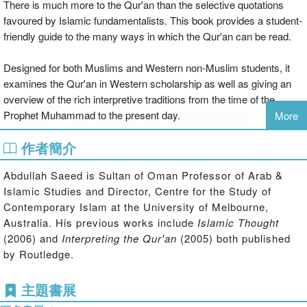
There is much more to the Qur'an than the selective quotations
favoured by Islamic fundamentalists. This book provides a student-
friendly guide to the many ways in which the Qur'an can be read.
Designed for both Muslims and Western non-Muslim students, it
examines the Qur'an in Western scholarship as well as giving an
overview of the rich interpretive traditions from the time of the
Prophet Muhammad to the present day.
More
作者簡介
This guide is a concise introduction to all aspects of the Qur'an:
history, understanding and interpretation, providing:
Abdullah Saeed is Sultan of Oman Professor of Arab &
Islamic Studies and Director, Centre for the Study of
Contemporary Islam at the University of Melbourne,
coverage of both pre-modern and modern periods
Australia. His previous works include
Islamic Thought
plenty of examples to illustrate key points and aid student
(2006) and
Interpreting the Qur'an
(2005) both published
understanding
by Routledge.
summaries, timelines and a glossary.
主題書展