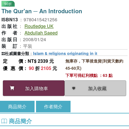
90折
The Qur'an ─ An Introduction
ISBN13
：
9780415421256
出版社
：
Routledge UK
作者
：
Abdullah Saeed
出版日
：
2008/01/24
裝訂
：
平裝
杜威圖書分類
：
Islam & religions originating in it
定價
：NT$ 2339 元
無庫存，下單後進貨(到貨天數約
優惠價
：
90
折
2105
元
45-60天)
下單可得紅利積點 ：63 點
加入收藏
加入購物車
商品簡介
作者簡介
商品簡介