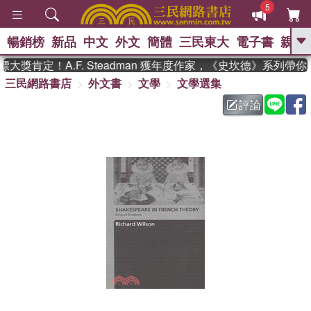
5
暢銷榜
新品
中文
外文
簡體
三民東大
電子書
親子
GO
獎肯定！A.F. Steadman 獲年度作家，《史坎德》系列帶你
三民網路書店
外文書
文學
文學選集
、
熱搜：
東野圭吾
高希均教授回憶錄
、
、
、
The Odyssey
父親節
如果歷
評論
、
、
史是一群喵
暑期推薦
國際布克
、
、
獎 臺灣漫遊錄
方念華
台灣的李
、
、
登輝時代
數學女孩：黎曼猜想
偉大的迷走神經