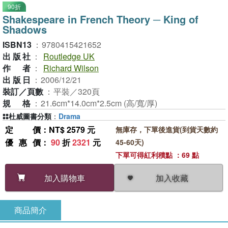
90折
Shakespeare in French Theory ─ King of
Shadows
ISBN13
：
9780415421652
出版社
：
Routledge UK
作者
：
Richard Wilson
出版日
：
2006/12/21
裝訂／頁數
：
平裝／320頁
規格
：
21.6cm*14.0cm*2.5cm (高/寬/厚)
杜威圖書分類
：
Drama
定價
：NT$ 2579 元
無庫存，下單後進貨(到貨天數約
優惠價
：
90
折
2321
元
45-60天)
下單可得紅利積點 ：69 點
加入收藏
加入購物車
商品簡介