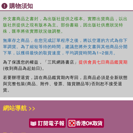
購物須知
Dream
and
Twelth Night
as models for a future peace.
Examining both the violent history and promising future of
外文書商品之書封，為出版社提供之樣本。實際出貨商品，以出
the plays,
版社所提供之現有版本為主。部份書籍，因出版社供應狀況特
Shakespeare in French Theory
is a timely
殊，匯率將依實際狀況做調整。
reminder of the relevance of Shakespeare and the lasting
value of French thinking for the democracy to come.
無庫存之商品，在您完成訂單程序之後，將以空運的方式為你下
單調貨。為了縮短等待的時間，建議您將外文書與其他商品分開
下單，以獲得最快的取貨速度，平均調貨時間為1~2個月。
為了保護您的權益，「三民網路書店」
提供會員七日商品鑑賞期
(收到商品為起始日)。
若要辦理退貨，請在商品鑑賞期內寄回，且商品必須是全新狀態
與完整包裝(商品、附件、發票、隨貨贈品等)否則恕不接受退
貨。
網站導航 >>