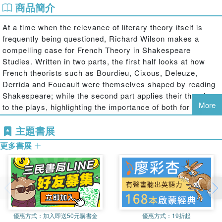
商品簡介
At a time when the relevance of literary theory itself is
frequently being questioned, Richard Wilson makes a
compelling case for French Theory in Shakespeare
Studies. Written in two parts, the first half looks at how
French theorists such as Bourdieu, Cixous, Deleuze,
Derrida and Foucault were themselves shaped by reading
Shakespeare; while the second part applies their theories
More
to the plays, highlighting the importance of both for current
debates about borders, terrorism, toleration and a multi-
主題書展
cultural Europe.
更多書展
Contrasting French and Anglo-Saxon attitudes, Wilson
shows how in France, Shakespeare has been seen not as
a man for the monarchy, but a man of the mob. French
Theory thus helps us understand why Shakepeare's plays
swing between violence and hope. Highlighting the recent
religious turn in theory, Wilson encourages a reading of
優惠方式：
加入即送50元購書金
優惠方式：
19折起
plays like
Hamlet
,
Julius Caesar
,
A Midsummer Night's