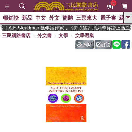
5
暢銷榜
新品
中文
外文
簡體
三民東大
電子書
親子
GO
A.F. Steadman 獲年度作家，《史坎德》系列帶你踏上熱血
三民網路書店
外文書
文學
文學選集
、
、
熱搜：
東野圭吾
The Odyssey
、
如果歷史是一群喵
國際布克獎 臺灣
列印
評論
、
、
漫遊錄
方念華
台灣的李登輝時
、
、
代
數學女孩：黎曼猜想
偉大的
迷走神經