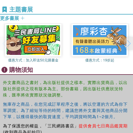
主題書展
Direct and clearly written, this Concise History guides readers
更多書展
through key topics while presenting a unique, original synthesis of
history and practice in Southeast Asian writing in English. It is the
ideal starting point for students and all those seeking a better
understanding of Southeast Asian literatures and cultures.
優惠方式：
加入即送50元購書金
優惠方式：
19折起
購物須知
外文書商品之書封，為出版社提供之樣本。實際出貨商品，以出
版社所提供之現有版本為主。部份書籍，因出版社供應狀況特
殊，匯率將依實際狀況做調整。
無庫存之商品，在您完成訂單程序之後，將以空運的方式為你下
單調貨。為了縮短等待的時間，建議您將外文書與其他商品分開
下單，以獲得最快的取貨速度，平均調貨時間為1~2個月。
為了保護您的權益，「三民網路書店」
提供會員七日商品鑑賞期
(收到商品為起始日)。