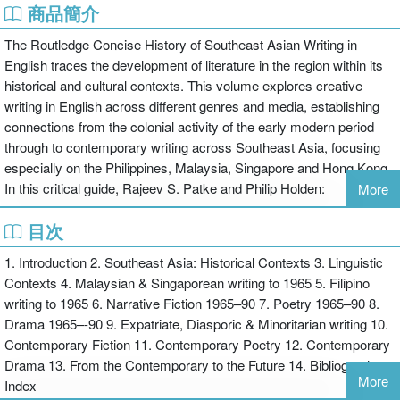
商品簡介
The Routledge Concise History of Southeast Asian Writing in
English traces the development of literature in the region within its
historical and cultural contexts. This volume explores creative
writing in English across different genres and media, establishing
connections from the colonial activity of the early modern period
through to contemporary writing across Southeast Asia, focusing
especially on the Philippines, Malaysia, Singapore and Hong Kong.
In this critical guide, Rajeev S. Patke and Philip Holden:
More
目次
interweave text and context through the history of creative writing in
the region
1. Introduction 2. Southeast Asia: Historical Contexts 3. Linguistic
examine language use and variation, making use of illuminating
Contexts 4. Malaysian & Singaporean writing to 1965 5. Filipino
examples from speech, poetry and fictional prose
writing to 1965 6. Narrative Fiction 1965–90 7. Poetry 1965–90 8.
trace the impact of historical, political and cultural events
Drama 1965–-90 9. Expatriate, Diasporic & Minoritarian writing 10.
engage with current debates on national consciousness,
Contemporary Fiction 11. Contemporary Poetry 12. Contemporary
globalization, modernity and postmodernism
Drama 13. From the Contemporary to the Future 14. Bibliography.
provide useful features including a glossary, further reading section
More
Index
and chapter summaries.