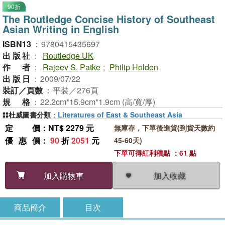
90折
The Routledge Concise History of Southeast
Asian Writing in English
ISBN13
：
9780415435697
出版社
：
Routledge UK
作者
：
Rajeev S. Patke
;
Philip Holden
出版日
：
2009/07/22
裝訂／頁數
：
平裝／276頁
規格
：
22.2cm*15.9cm*1.9cm (高/寬/厚)
杜威圖書分類
：
Literatures of East & Southeast Asia
定價
：NT$ 2279 元
無庫存，下單後進貨(到貨天數約
優惠價
：
90
折
2051
元
45-60天)
下單可得紅利積點 ：61 點
加入收藏
加入購物車
商品簡介
目次