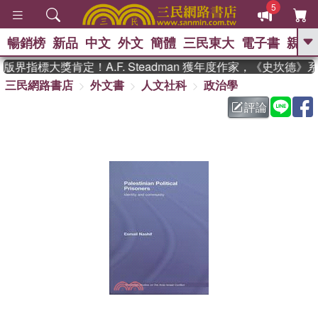
5
暢銷榜
新品
中文
外文
簡體
三民東大
電子書
親子
GO
界指標大獎肯定！A.F. Steadman 獲年度作家，《史坎德》
三民網路書店
外文書
人文社科
政治學
、
熱搜：
東野圭吾
高希均教授回憶錄
、
、
、
The Odyssey
父親節
如果歷
評論
、
、
史是一群喵
暑期推薦
國際布克
、
、
獎 臺灣漫遊錄
方念華
台灣的李
、
、
登輝時代
數學女孩：黎曼猜想
偉大的迷走神經