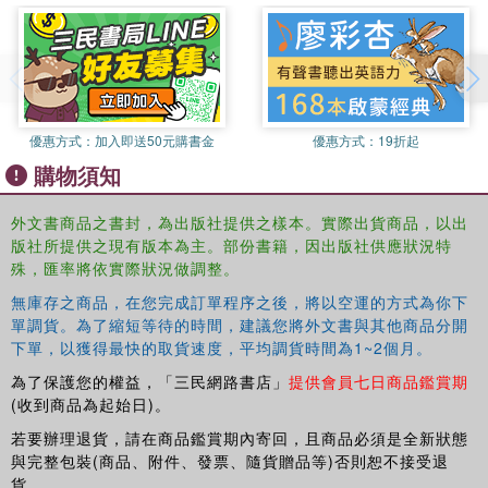
This community came to be one of the major sites of the
Palestinian national movement, and as such reshaped the
realities of the Palestine/Israel conflict at many levels that
challenged both the Palestinian national movement and the
Israeli authorities.
優惠方式：
加入即送50元購書金
優惠方式：
19折起
Theoretically grounded, well-written and illuminating, this
購物須知
book covers a field which is not very recurrent in the
academic works and is certain to advance Palestinian
scholarship substantially.
外文書商品之書封，為出版社提供之樣本。實際出貨商品，以出
版社所提供之現有版本為主。部份書籍，因出版社供應狀況特
殊，匯率將依實際狀況做調整。
無庫存之商品，在您完成訂單程序之後，將以空運的方式為你下
單調貨。為了縮短等待的時間，建議您將外文書與其他商品分開
下單，以獲得最快的取貨速度，平均調貨時間為1~2個月。
為了保護您的權益，「三民網路書店」
提供會員七日商品鑑賞期
(收到商品為起始日)。
若要辦理退貨，請在商品鑑賞期內寄回，且商品必須是全新狀態
與完整包裝(商品、附件、發票、隨貨贈品等)否則恕不接受退
貨。