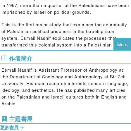
in 1967, more than a quarter of the Palestinians have been
imprisoned by Israel on political grounds.
This is the first major study that examines the community
of Palestinian political prisoners in the Israeli prison
system. Esmail Nashif explicates the processes that
More
transformed this colonial system into a Palestinian
generative site for constructing national, social, and
作者簡介
cultural identities.
Esmail Nashif is Assistant Professor of Anthropology at
Based on ethnographic, archival, and textual data, the
the Department of Sociology and Anthropology at Bir Zeit
book explores the material conditions of the prison, the
University. His main research interests concern language,
education system, organizational structure, and the
ideology, and aesthetics. He has published many articles
intellectual and aesthetic dimensions of the community's
on the Palestinian and Israeli cultures both in English and
building processes. Like other political prisoners in the
Arabic.
late colonial era, in the Arab World, and South Africa, the
Palestinian prisoners over-invested in meaning production
主題書展
and its related techniques of reading, writing and
interpretation in order to regain their historical agency.
更多書展