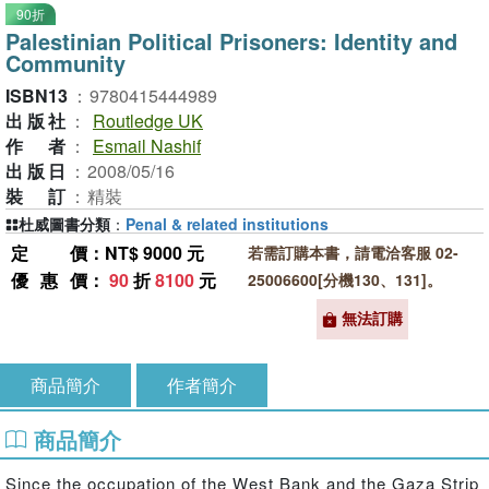
90折
Palestinian Political Prisoners: Identity and
Community
ISBN13
：
9780415444989
出版社
：
Routledge UK
作者
：
Esmail Nashif
出版日
：
2008/05/16
裝訂
：
精裝
杜威圖書分類
：
Penal & related institutions
定價
：NT$ 9000 元
若需訂購本書，請電洽客服 02-
優惠價
：
90
折
8100
元
25006600[分機130、131]。
無法訂購
商品簡介
作者簡介
商品簡介
Since the occupation of the West Bank and the Gaza Strip