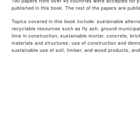
190 papers from over 45 countries were accepted for p
published in this book. The rest of the papers are pub
Topics covered in this book include: sustainable altern
recyclable resources such as fly ash, ground municipal
lime in construction; sustainable mortar, concrete, bri
materials and structures; use of construction and demol
sustainable use of soil, timber, and wood products; and