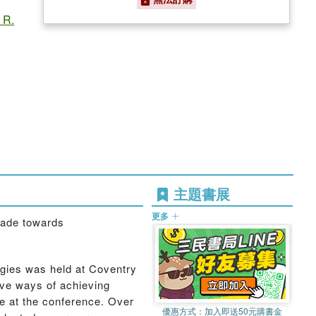
 R.
主題書展
更多
made towards
ogies was held at Coventry
ive ways of achieving
de at the conference. Over
優惠方式：
加入即送50元購書金