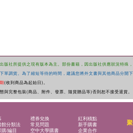
出版社所提供之現有版本為主。部份書籍，因出版社供應狀況特殊
下單調貨。為了縮短等待的時間，建議您將外文書與其他商品分開下
期
(收到商品為起始日)。
態與完整包裝(商品、附件、發票、隨貨贈品等)否則恕不接受退貨。
募
禮券兌換
紅利積點
聚
書館分類法
常見問題
新手購書
購/編目
空中大學購書
企業合作