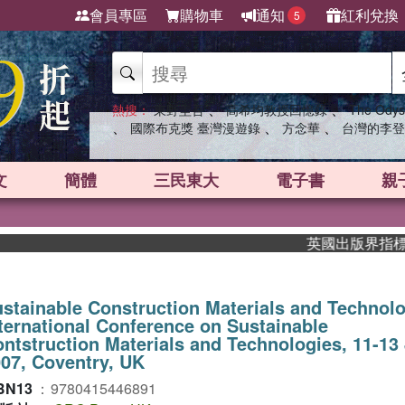
會員專區
購物車
通知
紅利兌換
5
、
、
熱搜：
東野圭吾
高希均教授回憶錄
The Odys
、
、
、
國際布克獎 臺灣漫遊錄
方念華
台灣的李登
文
簡體
三民東大
電子書
親
英國出版界指標大獎肯
stainable Construction Materials and Technolo
ternational Conference on Sustainable
ntstruction Materials and Technologies, 11-13
07, Coventry, UK
BN13
：
9780415446891