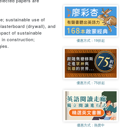
elected papers are
te; sustainable use of
lasterboard (drywall), and
mpact of sustainable
 in construction;
優惠方式：
19折起
gies.
優惠方式：
75折起
優惠方式：
熱賣中