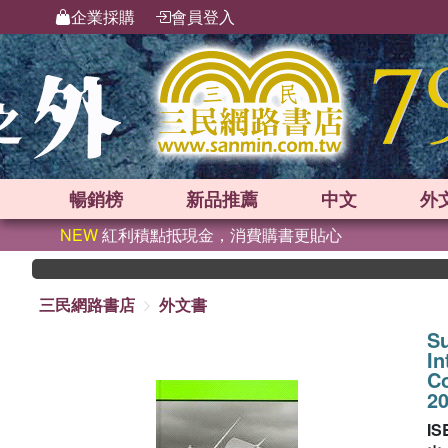
企業採購
會員登入
暢銷榜
新品
推薦
中文
外
NEW
紅利積點抵現金，消費購書更貼心
三民網路書店
外文書
Su
In
Co
20
IS