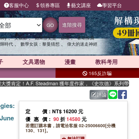
客服中心
領券專區
藝文講座
學習平台
進階搜尋
GO
、
、
、
sey
父親節
如果歷史是一群喵
暑期推薦
、
、
輝時代
數學女孩：黎曼猜想
偉大的迷走神經
子
文具選物
漫畫
教科考用
165反詐騙
定！A.F. Steadman 獲年度作家，《史坎德》系列帶你踏上
評論
gies:
定價
：NT$ 16200 元
 June
優惠價
：
90
折
14580
元
若需訂購本書，請電洽客服 02-25006600[分機
130、131]。
無法訂購