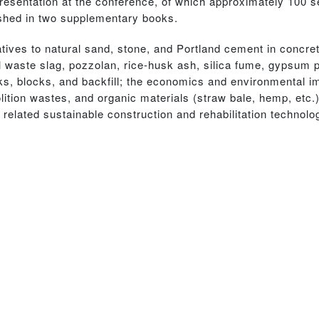
resentation at the conference, of which approximately 100 s
lished in two supplementary books.
atives to natural sand, stone, and Portland cement in concre
 waste slag, pozzolan, rice-husk ash, silica fume, gypsum p
cks, blocks, and backfill; the economics and environmental i
ition wastes, and organic materials (straw bale, hemp, etc.)
 related sustainable construction and rehabilitation technolo