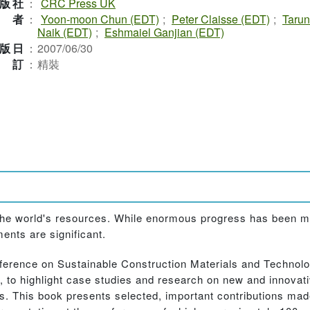
版社
：
CRC Press UK
作者
：
Yoon-moon Chun (EDT)
;
Peter Claisse (EDT)
;
Tarun
Naik (EDT)
;
Eshmaiel Ganjian (EDT)
版日
：
2007/06/30
裝訂
：
精裝
f the world's resources. While enormous progress has been 
ents are significant.
onference on Sustainable Construction Materials and Technol
7, to highlight case studies and research on new and innovat
ies. This book presents selected, important contributions ma