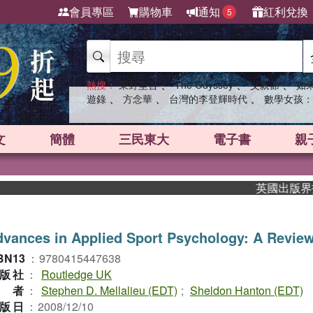
會員專區
購物車
通知
紅利兌換
5
、
、
、
熱搜：
東野圭吾
The Odyssey
父親節
如
、
、
、
遊錄
方念華
台灣的李登輝時代
數學女孩：
文
簡體
三民東大
電子書
親
英國出版界指標大
vances in Applied Sport Psychology: A Revie
BN13
：
9780415447638
版社
：
Routledge UK
作者
：
Stephen D. Mellalieu (EDT)
;
Sheldon Hanton (EDT)
版日
：
2008/12/10