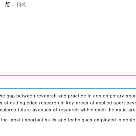
裝訂
：
精裝
the gap between research and practice in contemporary spo
s of cutting edge research in key areas of applied sport ps
 explores future avenues of research within each thematic are
ng the most important skills and techniques employed in con