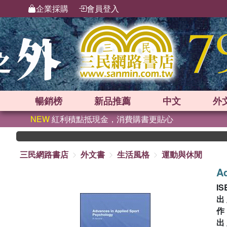
企業採購
會員登入
暢銷榜
新品
推薦
中文
外
NEW
紅利積點抵現金，消費購書更貼心
三民網路書店
外文書
生活風格
運動與休閒
Ad
IS
出
出