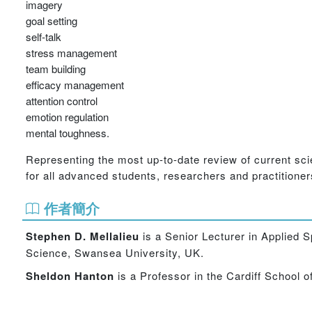
imagery
goal setting
self-talk
stress management
team building
efficacy management
attention control
emotion regulation
mental toughness.
Representing the most up-to-date review of current scie
for all advanced students, researchers and practitione
作者簡介
Stephen D. Mellalieu
is a Senior Lecturer in Applied 
Science, Swansea University, UK.
Sheldon Hanton
is a Professor in the Cardiff School of