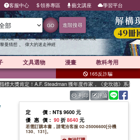
客服中心
領券專區
藝文講座
學習平台
進階搜尋
GO
、
、
果歷史是一群喵
暑期推薦
國際布克獎 臺灣漫
、
黎曼猜想
偉大的迷走神經
子
文具選物
漫畫
教科考用
165反詐騙
獎肯定！A.F. Steadman 獲年度作家，《史坎德》系列帶你
列印
評論
w
定價
：NT$ 9600 元
優惠價
：
90
折
8640
元
若需訂購本書，請電洽客服 02-25006600[分機
130、131]。
無法訂購