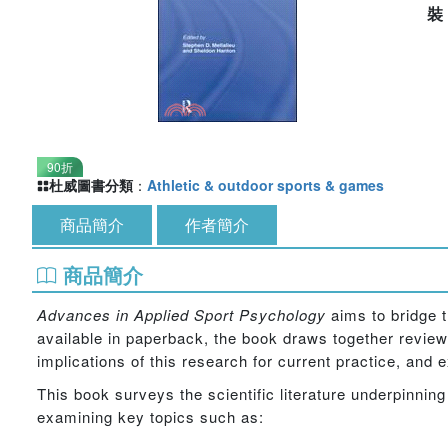
90折
杜威圖書分類
：
Athletic & outdoor sports & games
商品簡介
作者簡介
商品簡介
Advances in Applied Sport Psychology
aims to bridge 
available in paperback, the book draws together review
implications of this research for current practice, and
This book surveys the scientific literature underpinni
examining key topics such as: