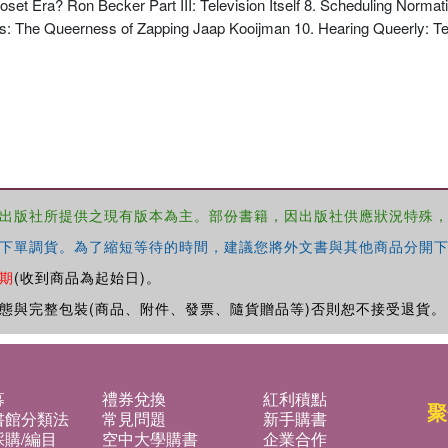
et Era? Ron Becker Part III: Television Itself 8. Scheduling Normativ
: The Queerness of Zapping Jaap Kooijman 10. Hearing Queerly: Tel
出版社所提供之現有版本為主。部份書籍，因出版社供應狀況特殊
下單調貨。為了縮短等待的時間，建議您將外文書與其他商品分開下
期
(收到商品為起始日)。
態與完整包裝(商品、附件、發票、隨貨贈品等)否則恕不接受退貨。
募
禮券兌換
紅利積點
聚
書館分類法
常見問題
新手購書
購/編目
空中大學購書
企業合作