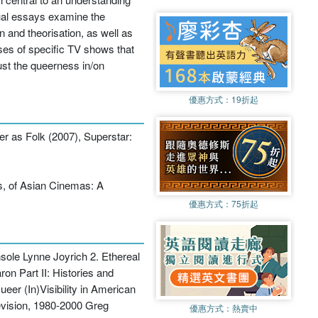
idual essays examine the
n and theorisation, as well as
yses of specific TV shows that
ust the queerness in/on
優惠方式：
19折起
r as Folk (2007), Superstar:
is, of Asian Cinemas: A
優惠方式：
75折起
sole Lynne Joyrich 2. Ethereal
n Part II: Histories and
er (In)Visibility in American
evision, 1980-2000 Greg
優惠方式：
熱賣中