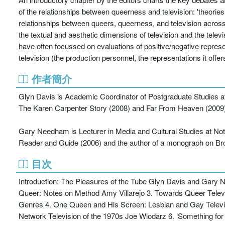
of the relationships between queerness and television: 'theories
relationships between queers, queerness, and television across t
the textual and aesthetic dimensions of television and the tele
have often focussed on evaluations of positive/negative represe
television (the production personnel, the representations it offe
作者簡介
Glyn Davis is Academic Coordinator of Postgraduate Studies a
The Karen Carpenter Story (2008) and Far From Heaven (2009
Gary Needham is Lecturer in Media and Cultural Studies at Notti
Reader and Guide (2006) and the author of a monograph on Br
目次
Introduction: The Pleasures of the Tube Glyn Davis and Gary 
Queer: Notes on Method Amy Villarejo 3. Towards Queer Televis
Genres 4. One Queen and His Screen: Lesbian and Gay Televisio
Network Television of the 1970s Joe Wlodarz 6. ‘Something fo