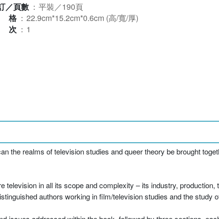
訂／頁數
：
平裝／190頁
規格
：
22.9cm*15.2cm*0.6cm (高/寬/厚)
版次
：
1
 the realms of television studies and queer theory be brought togeth
re television in all its scope and complexity – its industry, production
istinguished authors working in film/television studies and the study of
nd issues addressed within the book, followed by three sections, eac