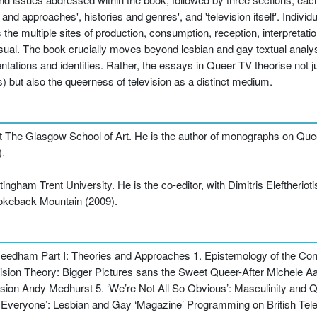
 and approaches', histories and genres', and 'television itself'. Indiv
he multiple sites of production, consumption, reception, interpretatio
visual. The book crucially moves beyond lesbian and gay textual anal
ntations and identities. Rather, the essays in Queer TV theorise not j
rs) but also the queerness of television as a distinct medium.
t The Glasgow School of Art. He is the author of monographs on Quee
).
ngham Trent University. He is the co-editor, with Dimitris Eleftheriot
okeback Mountain (2009).
Needham Part I: Theories and Approaches 1. Epistemology of the Con
ion Theory: Bigger Pictures sans the Sweet Queer-After Michele Aaro
n Andy Medhurst 5. ‘We’re Not All So Obvious’: Masculinity and Que
r Everyone’: Lesbian and Gay ‘Magazine’ Programming on British Tel