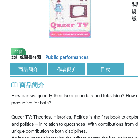
裝
90折
杜威圖書分類
：
Public performances
商品簡介
作者簡介
目次
商品簡介
How can we queerly theorise and understand television? How can
productive for both?
Queer TV: Theories, Histories, Politics is the first book to explo
and politics – in relation to queerness. With contributions from d
unique contribution to both disciplines.
An introductory chapter by the editors charts the key debates a