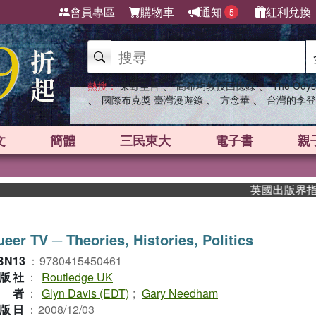
會員專區
購物車
通知
紅利兌換
5
、
、
熱搜：
東野圭吾
高希均教授回憶錄
The Odys
、
、
、
國際布克獎 臺灣漫遊錄
方念華
台灣的李登
文
簡體
三民東大
電子書
親
英國出版界指標大獎
eer TV ─ Theories, Histories, Politics
BN13
：
9780415450461
版社
：
Routledge UK
作者
：
Glyn Davis (EDT)
;
Gary Needham
版日
：
2008/12/03