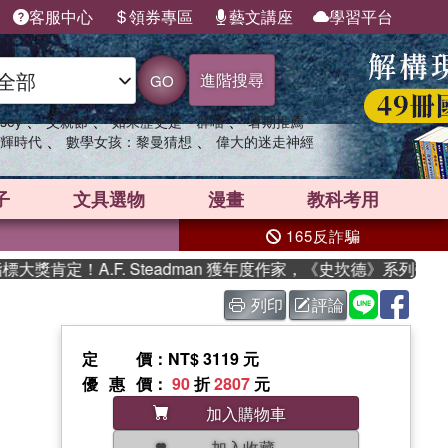
客服中心
領券專區
藝文講座
學習平台
進階搜尋
GO
、
、
、
sey
父親節
如果歷史是一群喵
暑期推薦
、
、
輝時代
數學女孩：黎曼猜想
偉大的迷走神經
子
文具選物
漫畫
教科考用
165反詐騙
肯定！A.F. Steadman 獲年度作家，《史坎德》系列帶你踏
列印
評論
定價
：NT$ 3119 元
優惠價
：
90
折
2807
元
加入購物車
加入收藏