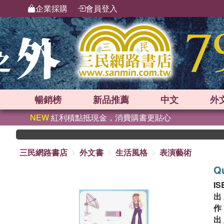
企業採購
會員登入
暢銷榜
新品
推薦
中文
外
NEW
紅利積點抵現金，消費購書更貼心
三民網路書店
外文書
生活風格
表演藝術
Qu
IS
出
出