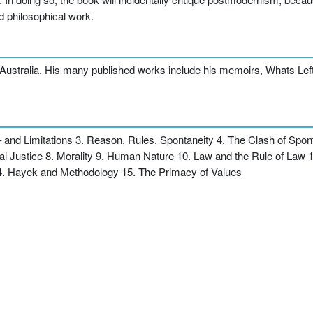
d philosophical work.
 Australia. His many published works include his memoirs, Whats Lef
 – and Limitations 3. Reason, Rules, Spontaneity 4. The Clash of Sp
al Justice 8. Morality 9. Human Nature 10. Law and the Rule of Law 
4. Hayek and Methodology 15. The Primacy of Values