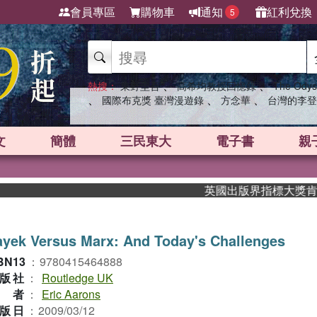
會員專區
購物車
通知
紅利兌換
5
、
、
熱搜：
東野圭吾
高希均教授回憶錄
The Odys
、
、
、
國際布克獎 臺灣漫遊錄
方念華
台灣的李登
文
簡體
三民東大
電子書
親
英國出版界指標大獎肯定！A
yek Versus Marx: And Today's Challenges
BN13
：
9780415464888
版社
：
Routledge UK
作者
：
Eric Aarons
版日
：
2009/03/12