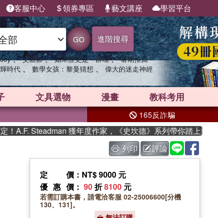
客服中心
領券專區
藝文講座
學習平台
進階搜尋
GO
、
、
、
sey
父親節
如果歷史是一群喵
暑期推薦
、
、
輝時代
數學女孩：黎曼猜想
偉大的迷走神經
子
文具選物
漫畫
教科考用
165反詐騙
.F. Steadman 獲年度作家，《史坎德》系列帶你踏上熱血奇
列印
評論
定價
：NT$ 9000 元
優惠價
：
90
折
8100
元
若需訂購本書，請電洽客服 02-25006600[分機
130、131]。
無法訂購