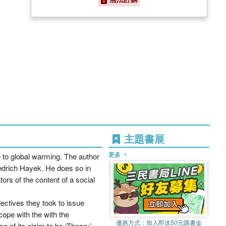
主題書展
更多
se to global warming. The author
iedrich Hayek. He does so in
ors of the content of a social
jectives they took to issue
cope with the with the
優惠方式：
加入即送50元購書金
e of its claim to be ‘Theory’