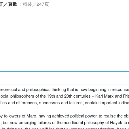
訂／頁數
：
精裝／247頁
 theoretical and philosophical thinking that is now beginning in respon
social philosophers of the 19th and 20th centuries – Karl Marx and Fr
ities and differences, successes and failures, contain important indicat
y followers of Marx, having achieved political power, to realise the ob
, but now emerging failures of the neo-liberal philosophy of Hayek to 
n doing so, the book will incidentally critique postmodernism, becaus