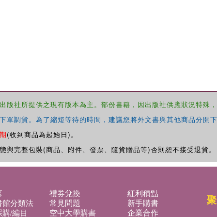
出版社所提供之現有版本為主。部份書籍，因出版社供應狀況特殊
下單調貨。為了縮短等待的時間，建議您將外文書與其他商品分開下
期
(收到商品為起始日)。
態與完整包裝(商品、附件、發票、隨貨贈品等)否則恕不接受退貨。
募
禮券兌換
紅利積點
聚
書館分類法
常見問題
新手購書
購/編目
空中大學購書
企業合作