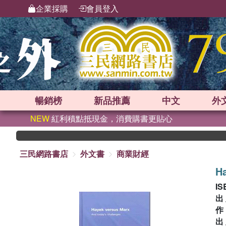
企業採購
會員登入
暢銷榜
新品
推薦
中文
外
NEW
紅利積點抵現金，消費購書更貼心
三民網路書店
外文書
商業財經
Ha
IS
出
出