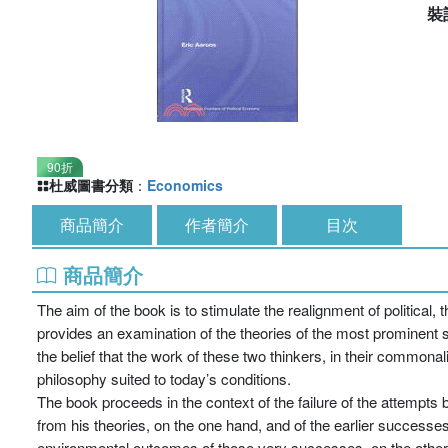
裝
90折
杜威圖書分類
：
Economics
商品簡介
作者簡介
目次
商品簡介
The aim of the book is to stimulate the realignment of political,
provides an examination of the theories of the most prominent 
the belief that the work of these two thinkers, in their commonal
philosophy suited to today’s conditions.
The book proceeds in the context of the failure of the attempts b
from his theories, on the one hand, and of the earlier successes
environmental outcomes of those very successes, on the other. I