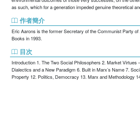
as such, which for a generation impeded genuine theoretical an
作者簡介
Eric Aarons is the former Secretary of the Communist Party of
Books in 1993.
目次
Introduction 1. The Two Social Philosophers 2. Market Virtues
Dialectics and a New Paradigm 6. Built in Marx’s Name 7. Soci
Property 12. Politics, Democracy 13. Marx and Methodology 1