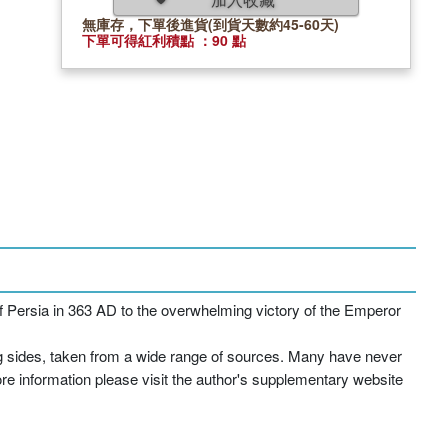
無庫存，下單後進貨(到貨天數約45-60天)
下單可得紅利積點 ：90 點
 of Persia in 363 AD to the overwhelming victory of the Emperor
ng sides, taken from a wide range of sources. Many have never
re information please visit the author's supplementary website