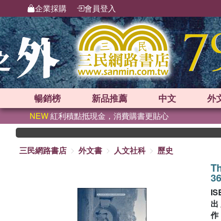
企業採購
會員登入
暢銷榜
新品
推薦
中文
外
NEW
紅利積點抵現金，消費購書更貼心
三民網路書店
外文書
人文社科
歷史
Th
36
IS
出