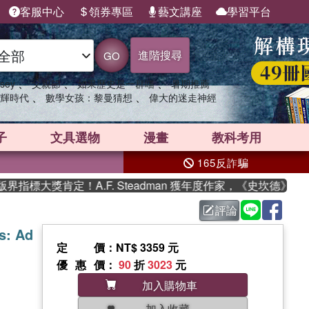
客服中心
領券專區
藝文講座
學習平台
進階搜尋
GO
、
、
、
sey
父親節
如果歷史是一群喵
暑期推薦
、
、
輝時代
數學女孩：黎曼猜想
偉大的迷走神經
子
文具選物
漫畫
教科考用
165反詐騙
標大獎肯定！A.F. Steadman 獲年度作家，《史坎德》系列
評論
s: Ad
定價
：NT$ 3359 元
優惠價
：
90
折
3023
元
加入購物車
加入收藏