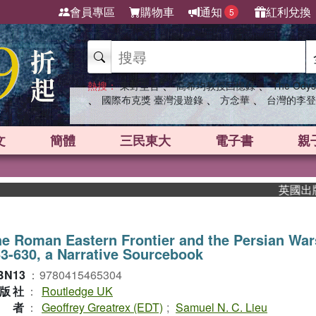
會員專區
購物車
通知
紅利兌換
5
、
、
熱搜：
東野圭吾
高希均教授回憶錄
The Odys
、
、
、
國際布克獎 臺灣漫遊錄
方念華
台灣的李登
文
簡體
三民東大
電子書
親
英國出版界指
e Roman Eastern Frontier and the Persian War
3-630, a Narrative Sourcebook
BN13
：
9780415465304
版社
：
Routledge UK
作者
：
Geoffrey Greatrex (EDT)
;
Samuel N. C. Lieu