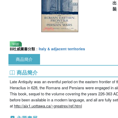
出
90折
杜威圖書分類
：
Italy & adjacent territories
商品簡介
商品簡介
Late Antiquity was an eventful period on the eastern frontier o
Heraclius in 628, the Romans and Persians were engaged in alm
This book, sequel to the volume covering the years 226-363 AD
before been available in a modern language, and all are fully s
at
http://aix1.uottawa.ca/~greatrex/ref.html