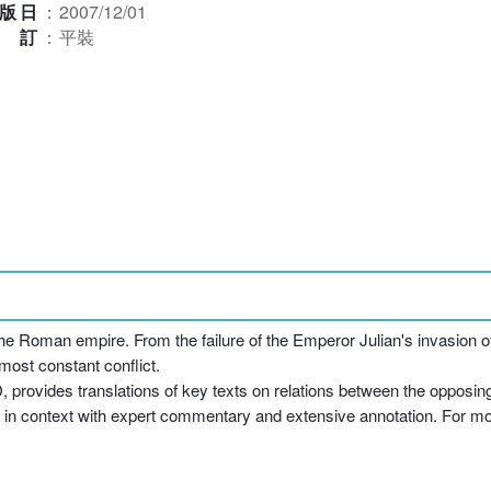
版日
：
2007/12/01
裝訂
：
平裝
f the Roman empire. From the failure of the Emperor Julian's invasion
ost constant conflict.
, provides translations of key texts on relations between the opposi
et in context with expert commentary and extensive annotation. For mo