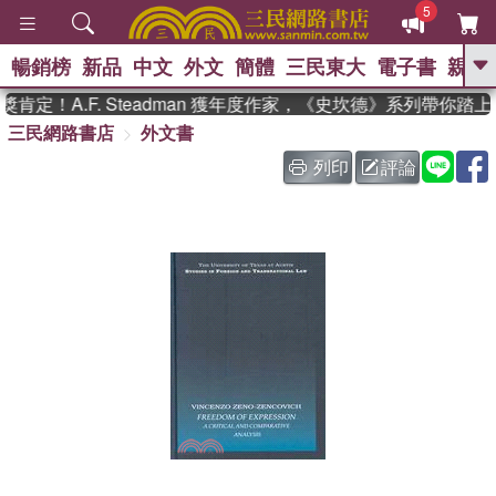
5
暢銷榜
新品
中文
外文
簡體
三民東大
電子書
親子
GO
定！A.F. Steadman 獲年度作家，《史坎德》系列帶你踏上
三民網路書店
外文書
、
、
熱搜：
東野圭吾
The Odyssey
、
、
父親節
如果歷史是一群喵
暑期
列印
評論
、
、
推薦
國際布克獎 臺灣漫遊錄
方
、
、
念華
台灣的李登輝時代
數學女
、
孩：黎曼猜想
偉大的迷走神經