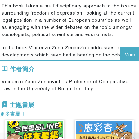
This book takes a multidisciplinary approach to the issues
surrounding freedom of expression, looking at the current
legal position in a number of European countries as well
as engaging with the wider debates on the topic amongst
sociologists, political scientists and economists.
In the book Vincenzo Zeno-Zencovich addresses recent
More
developments which have had a bearing on the debate
including the changes in communication brought about by
作者簡介
the internet, and the growing role of the European Union
and the Council of Europe.
Vincenzo Zeno-Zencovich is Professor of Comparative
Law in the University of Roma Tre, Italy.
主題書展
更多書展