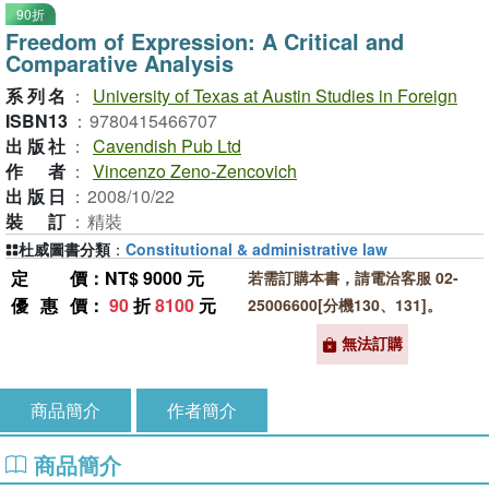
90折
Freedom of Expression: A Critical and
Comparative Analysis
系列名
：
University of Texas at Austin Studies in Foreign
ISBN13
：
9780415466707
出版社
：
Cavendish Pub Ltd
作者
：
Vincenzo Zeno-Zencovich
出版日
：
2008/10/22
裝訂
：
精裝
杜威圖書分類
：
Constitutional & administrative law
定價
：NT$ 9000 元
若需訂購本書，請電洽客服 02-
優惠價
：
90
折
8100
元
25006600[分機130、131]。
無法訂購
商品簡介
作者簡介
商品簡介