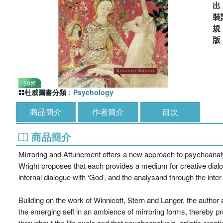
出
裝
90折
杜威圖書分類
：
Psychology
商品簡介
作者簡介
目次
商品簡介
Mirroring and Attunement offers a new approach to psychoanalysis
Wright proposes that each provides a medium for creative dialogu
internal dialogue with ‘God’, and the analysand through the inte
Building on the work of Winnicott, Stern and Langer, the author a
the emerging self in an ambience of mirroring forms, thereby provi
throughout the life cycle and that psychoanalysis, artistic crea