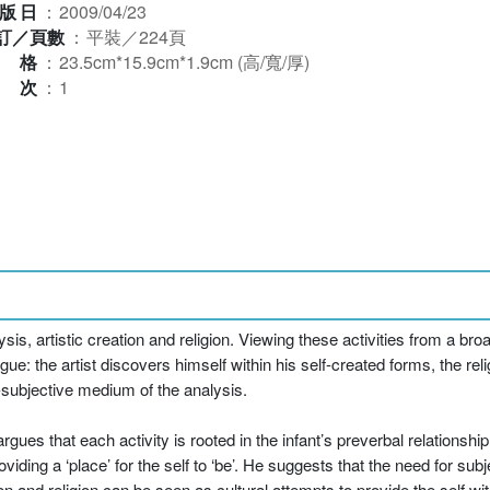
版日
：
2009/04/23
訂／頁數
：
平裝／224頁
規格
：
23.5cm*15.9cm*1.9cm (高/寬/厚)
版次
：
1
, artistic creation and religion. Viewing these activities from a broa
e: the artist discovers himself within his self-created forms, the re
r-subjective medium of the analysis.
rgues that each activity is rooted in the infant’s preverbal relationshi
ding a ‘place’ for the self to ‘be’. He suggests that the need for subj
tion and religion can be seen as cultural attempts to provide the self 