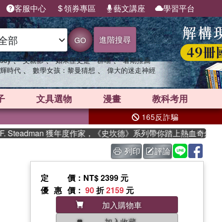
客服中心
領券專區
藝文講座
學習平台
進階搜尋
GO
、
、
、
sey
父親節
如果歷史是一群喵
暑期推薦
、
、
輝時代
數學女孩：黎曼猜想
偉大的迷走神經
子
文具選物
漫畫
教科考用
165反詐騙
Steadman 獲年度作家，《史坎德》系列帶你踏上熱血奇幻旅程
列印
評論
定價
：NT$ 2399 元
優惠價
：
90
折
2159
元
加入購物車
加入收藏