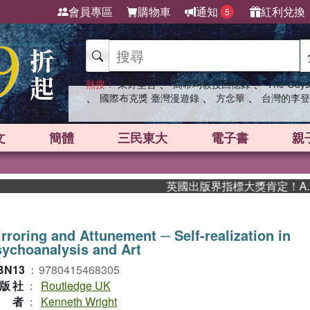
會員專區
購物車
通知
紅利兌換
5
、
、
熱搜：
東野圭吾
高希均教授回憶錄
The Odys
、
、
、
國際布克獎 臺灣漫遊錄
方念華
台灣的李登
文
簡體
三民東大
電子書
親
英國出版界指標大獎肯定！A.F. 
rroring and Attunement ─ Self-realization in
ychoanalysis and Art
BN13
：
9780415468305
版社
：
Routledge UK
作者
：
Kenneth Wright