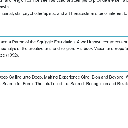
rowth.
choanalysts, psychotherapists, and art therapists and be of interest t
lk and a Patron of the Squiggle Foundation. A well known commentator 
choanalysis, the creative arts and religion. His book Vision and Sepa
ze (1992).
n. Deep Calling unto Deep. Making Experience Sing. Bion and Beyond.
 Search for Form. The Intuition of the Sacred. Recognition and Relat