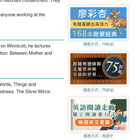
o anyone working at the
優惠方式：
19折起
on Winnicott, he lectures
ration: Between Mother and
 Words, Things and
優惠方式：
75折起
edness. The Silver Mirror.
優惠方式：
熱賣中