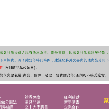
出版社所提供之現有版本為主。部份書籍，因出版社供應狀況特殊
下單調貨。為了縮短等待的時間，建議您將外文書與其他商品分開下
期
(收到商品為起始日)。
態與完整包裝(商品、附件、發票、隨貨贈品等)否則恕不接受退貨。
募
禮券兌換
紅利積點
聚
書館分類法
常見問題
新手購書
購/編目
空中大學購書
企業合作