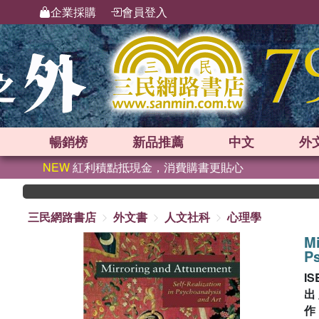
企業採購
會員登入
暢銷榜
新品
推薦
中文
外
NEW
紅利積點抵現金，消費購書更貼心
三民網路書店
外文書
人文社科
心理學
Mi
Ps
IS
出