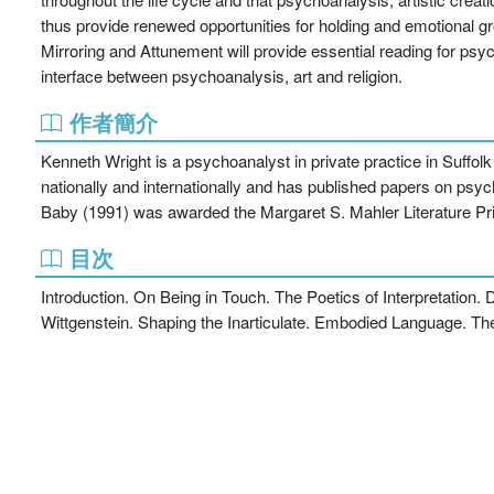
thus provide renewed opportunities for holding and emotional g
Mirroring and Attunement will provide essential reading for psy
interface between psychoanalysis, art and religion.
作者簡介
Kenneth Wright is a psychoanalyst in private practice in Suffo
nationally and internationally and has published papers on psy
Baby (1991) was awarded the Margaret S. Mahler Literature Pri
目次
Introduction. On Being in Touch. The Poetics of Interpretatio
Wittgenstein. Shaping the Inarticulate. Embodied Language. The