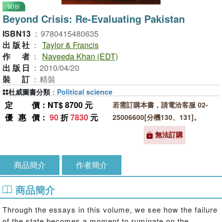
90折
Beyond Crisis: Re-Evaluating Pakistan
ISBN13
：
9780415480635
出版社
：
Taylor & Francis
作者
：
Naveeda Khan (EDT)
出版日
：
2010/04/20
裝訂
：
精裝
杜威圖書分類
：
Political science
定價
：NT$ 8700 元
若需訂購本書，請電洽客服 02-
優惠價
：
90
折
7830
元
25006600[分機130、131]。
無法訂購
商品簡介
作者簡介
商品簡介
Through the essays in this volume, we see how the failure
of the state becomes a moment to ruminate on the