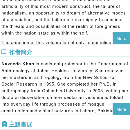
artificiality of this most modern construct, the failure of
nationalism, an opportunity to dream of alternative modes
of association, and the failure of sovereignty to consider
the threats and possibilities of the realm of foreignness
within the nation-state as within the self.
More
The ambition of this volume is not only to complicate
standing representations of Pakistan. It is take Pakistan
作者簡介
out of the status of exceptionalism that its multiple crises
have endowed upon it. By now, many scholars have
Naveeda Khan
is assistant professor in the Department of
written of how exile, migrancy, refugeedom, and other
Anthropology at Johns Hopkins University. She received
modes of displacement constitute modern subjectivities.
her masters in anthropology from the New School for
The arguments made in the book say that Pakistan is no
Social Research in 1995. She completed her Ph.D. in
stranger to this condition of human immigrancy and
anthropology from Columbia University in 2003, writing her
therefore, can be pressed into service in helping us to
doctoral dissertation on how sectarian violence is folded
understand our present condition.
into everyday life through processes of mosque
More
construction and violent seizures in Lahore, Pakistan. She
is currently completing a book manuscript titled 'Muslim
主題書展
Perfectionism: Sectarianism and The Passage of a