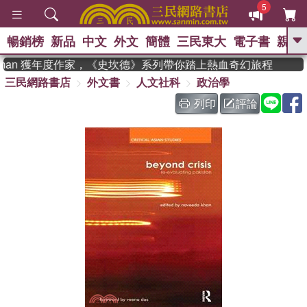
5
暢銷榜
新品
中文
外文
簡體
三民東大
電子書
親子
GO
adman 獲年度作家，《史坎德》系列帶你踏上熱血奇幻旅程
三民網路書店
外文書
人文社科
政治學
、
、
熱搜：
東野圭吾
The Odyssey
、
、
父親節
如果歷史是一群喵
暑期
列印
評論
、
、
推薦
國際布克獎 臺灣漫遊錄
方
、
、
念華
台灣的李登輝時代
數學女
、
孩：黎曼猜想
偉大的迷走神經