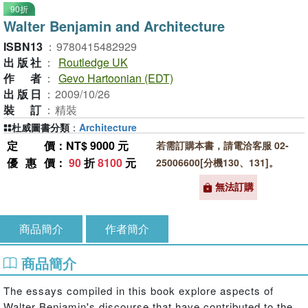
90折
Walter Benjamin and Architecture
ISBN13
：
9780415482929
出版社
：
Routledge UK
作者
：
Gevo Hartoonian (EDT)
出版日
：
2009/10/26
裝訂
：
精裝
杜威圖書分類
：
Architecture
定價
：NT$ 9000 元
若需訂購本書，請電洽客服 02-
優惠價
：
90
折
8100
元
25006600[分機130、131]。
無法訂購
商品簡介
作者簡介
商品簡介
The essays compiled in this book explore aspects of
Walter Benjamin's discourse that have contributed to the