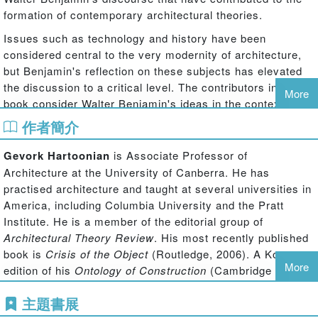
formation of contemporary architectural theories.
Issues such as technology and history have been
considered central to the very modernity of architecture,
but Benjamin's reflection on these subjects has elevated
the discussion to a critical level. The contributors in this
More
book consider Walter Benjamin's ideas in the context of
digitalization of architecture where it is the very technique
作者簡介
itself that determines the processes of design and the final
form.
Gevork Hartoonian
is Associate Professor of
Architecture at the University of Canberra. He has
This book was published as a special issue of
practised architecture and taught at several universities in
Architectural Theory Review
.
America, including Columbia University and the Pratt
Institute. He is a member of the editorial group of
Architectural Theory Review
. His most recently published
book is
Crisis of the Object
(Routledge, 2006). A Korean
More
edition of his
Ontology of Construction
(Cambridge
University Press, 1994) is scheduled for 2010.
主題書展