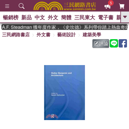
5
暢銷榜
新品
中文
外文
簡體
三民東大
電子書
親子
GO
F. Steadman 獲年度作家，《史坎德》系列帶你踏上熱血奇幻
三民網路書店
外文書
藝術設計
建築美學
、
熱搜：
東野圭吾
高希均教授回憶錄
、
、
、
The Odyssey
父親節
如果歷
評論
、
、
史是一群喵
暑期推薦
國際布克
、
、
獎 臺灣漫遊錄
方念華
台灣的李
、
、
登輝時代
數學女孩：黎曼猜想
偉大的迷走神經