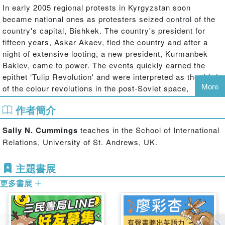
In early 2005 regional protests in Kyrgyzstan soon
became national ones as protesters seized control of the
country's capital, Bishkek. The country's president for
fifteen years, Askar Akaev, fled the country and after a
night of extensive looting, a new president, Kurmanbek
Bakiev, came to power. The events quickly earned the
epithet ‘Tulip Revolution' and were interpreted as the third
More
of the colour revolutions in the post-Soviet space,
following Ukraine and Georgia. But did the events in
作者簡介
Kyrgyzstan amount to a ‘revolution'? How much change
followed and with what academic and policy implications?
Sally N. Cummings
teaches in the School of International
This innovative, unique study of these events brings
Relations, University of St. Andrews, UK.
together a new generation of Kyrgyz scholars together
with established international observers to assess what
主題書展
happened in Kyrgyzstan and after, and the wider
implications.
更多書展
This book was published as a special issue of
Central
Asian Survey
.