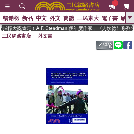
5
暢銷榜
新品
中文
外文
簡體
三民東大
電子書
親子
GO
標大獎肯定！A.F. Steadman 獲年度作家，《史坎德》系列
三民網路書店
外文書
、
熱搜：
東野圭吾
高希均教授回憶錄
、
、
、
The Odyssey
父親節
如果歷
評論
、
、
史是一群喵
暑期推薦
國際布克
、
、
獎 臺灣漫遊錄
方念華
台灣的李
、
、
登輝時代
數學女孩：黎曼猜想
偉大的迷走神經