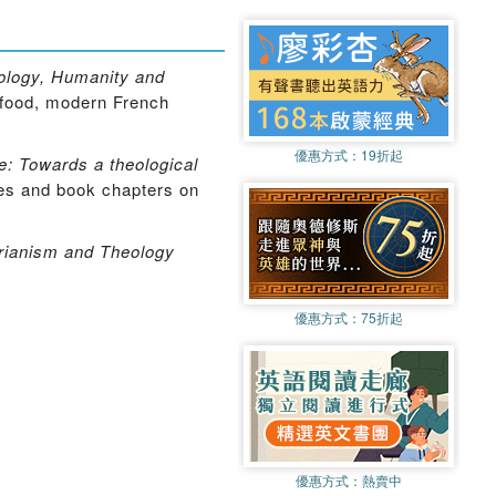
eology, Humanity and
 food, modern French
優惠方式：
19折起
e: Towards a theological
les and book chapters on
arianism and Theology
優惠方式：
75折起
優惠方式：
熱賣中