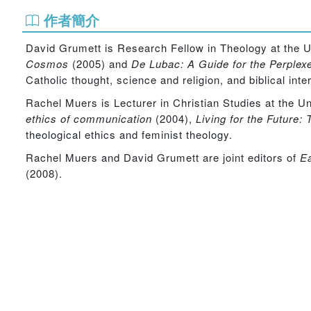
作者簡介
David Grumett is Research Fellow in Theology at the Un
Cosmos
(2005) and
De Lubac: A Guide for the Perplex
Catholic thought, science and religion, and biblical inte
Rachel Muers is Lecturer in Christian Studies at the Un
ethics of communication
(2004),
Living for the Future: 
theological ethics and feminist theology.
Rachel Muers and David Grumett are joint editors of
Ea
(2008).