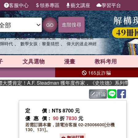
客服中心
領券專區
藝文講座
學習平台
進階搜尋
GO
、
、
、
sey
父親節
如果歷史是一群喵
暑期推薦
、
、
輝時代
數學女孩：黎曼猜想
偉大的迷走神經
子
文具選物
漫畫
教科考用
165反詐騙
定！A.F. Steadman 獲年度作家，《史坎德》系列帶你踏上
評論
定價
：NT$ 8700 元
優惠價
：
90
折
7830
元
若需訂購本書，請電洽客服 02-25006600[分機
130、131]。
無法訂購