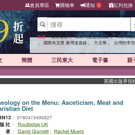
會員專區
購物車
通知
紅利兌換
5
、
、
熱搜：
東野圭吾
高希均教授回憶錄
The Odys
、
、
、
國際布克獎 臺灣漫遊錄
方念華
台灣的李登
文
簡體
三民東大
電子書
親
英國出版界指標大獎肯
eology on the Menu: Asceticism, Meat and
ristian Diet
BN13
：
9780415496827
版社
：
Routledge UK
作者
：
David Grumett
;
Rachel Muers