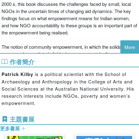
2000 s, this book discusses the challenges faced by small, local
NGOs in the uncertain times of changing aid dynamics. The key
findings focus on what empowerment means for Indian women,
and how NGO accountability to these groups is an important part of
the empowerment being realised.
The notion of community empowerment, in which the solidarity of a
More
group can be a path to individual empowerment, is discussed, as
作者簡介
well as analysing how empowerment can be a useful concept in
development. Based on case studies of 15 NGOs as well as in-
Patrick Kilby
is a political scientist with the School of
depth interviews with 80 women 's self-help groups, the book
Archaeology and Anthropology in the College of Arts and
highlights the key features of effective empowerment programs.
Social Sciences at the Australian National University. His
The author uses innovative statistical analysis tools to show how a
research interests include NGOs, poverty and women’s
key factor in empowerment of marginalised women is the
empowerment.
accountability relationship between themselves and the supporting
NGO. The book goes on to discuss the ways that NGOs can work
主題書展
with communities in the future, and recognises the limitations of a
donor-centric accountability framework. It provides a useful
更多書展
contribution to studies on South Asia as well as Gender and