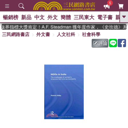
5
暢銷榜
新品
中文
外文
簡體
三民東大
電子書
親子
GO
界指標大獎肯定！A.F. Steadman 獲年度作家，《史坎德》
三民網路書店
外文書
人文社科
社會科學
、
熱搜：
東野圭吾
高希均教授回憶錄
、
、
、
The Odyssey
父親節
如果歷
評論
、
、
史是一群喵
暑期推薦
國際布克
、
、
獎 臺灣漫遊錄
方念華
台灣的李
、
、
登輝時代
數學女孩：黎曼猜想
偉大的迷走神經