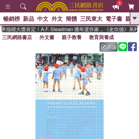
5
暢銷榜
新品
中文
外文
簡體
三民東大
電子書
親子
GO
指標大獎肯定！A.F. Steadman 獲年度作家，《史坎德》系
三民網路書店
外文書
親子教養
教育與養成
、
熱搜：
東野圭吾
高希均教授回憶錄
、
、
、
The Odyssey
父親節
如果歷
評論
、
、
史是一群喵
暑期推薦
國際布克
、
、
獎 臺灣漫遊錄
方念華
台灣的李
、
、
登輝時代
數學女孩：黎曼猜想
偉大的迷走神經