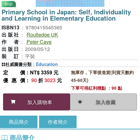
90折
Primary School in Japan: Self, Individuality
and Learning in Elementary Education
ISBN13
：
9780415545365
出版社
：
Routledge UK
作者
：
Peter Cave
出版日
：
2009/05/12
裝訂
：
平裝
杜威圖書分類
：
Education
定價
：NT$ 3359 元
無庫存，下單後進貨(到貨天數約
優惠價
：
90
折
3023
元
45-60天)
下單可得紅利積點 ：90 點
加入收藏
加入購物車
商品簡介
作者簡介
商品簡介