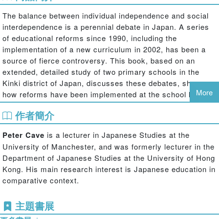
The balance between individual independence and social
interdependence is a perennial debate in Japan. A series
of educational reforms since 1990, including the
implementation of a new curriculum in 2002, has been a
source of fierce controversy. This book, based on an
extended, detailed study of two primary schools in the
Kinki district of Japan, discusses these debates, shows
More
how reforms have been implemented at the school level,
and explores how the balance between individuality and
作者簡介
social interdependence is managed in practice. It
discusses these complex issues in relation to personal
Peter Cave
is a lecturer in Japanese Studies at the
identity within the class and within the school, in relation
University of Manchester, and was formerly lecturer in the
to gender issues, and in relation to the teaching of specific
Department of Japanese Studies at the University of Hong
subjects, including language, literature and mathematics.
Kong. His main research interest is Japanese education in
The book concludes that, although recent reforms have
comparative context.
tended to stress individuality and independence, teachers
in primary schools continue to balance the encouragement
主題書展
of individuality and self-direction with the development of
interdependence and empathy.