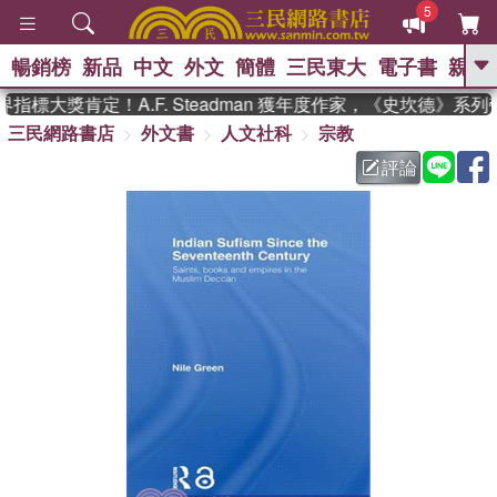
5
暢銷榜
新品
中文
外文
簡體
三民東大
電子書
親子
GO
標大獎肯定！A.F. Steadman 獲年度作家，《史坎德》系
三民網路書店
外文書
人文社科
宗教
、
熱搜：
東野圭吾
高希均教授回憶錄
、
、
、
The Odyssey
父親節
如果歷
評論
、
、
史是一群喵
暑期推薦
國際布克
、
、
獎 臺灣漫遊錄
方念華
台灣的李
、
、
登輝時代
數學女孩：黎曼猜想
偉大的迷走神經