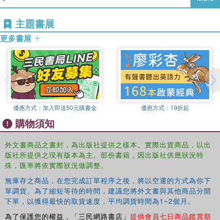
anthropological fieldwork, which provide a fresh
perspective on developments of devotional Islam in South
主題書展
Asia over the past three centuries, giving a fuller
understanding of Sufism and Muslim saints in South Asia.
更多書展
優惠方式：
加入即送50元購書金
優惠方式：
19折起
購物須知
外文書商品之書封，為出版社提供之樣本。實際出貨商品，以出
版社所提供之現有版本為主。部份書籍，因出版社供應狀況特
殊，匯率將依實際狀況做調整。
無庫存之商品，在您完成訂單程序之後，將以空運的方式為你下
單調貨。為了縮短等待的時間，建議您將外文書與其他商品分開
下單，以獲得最快的取貨速度，平均調貨時間為1~2個月。
為了保護您的權益，「三民網路書店」
提供會員七日商品鑑賞期