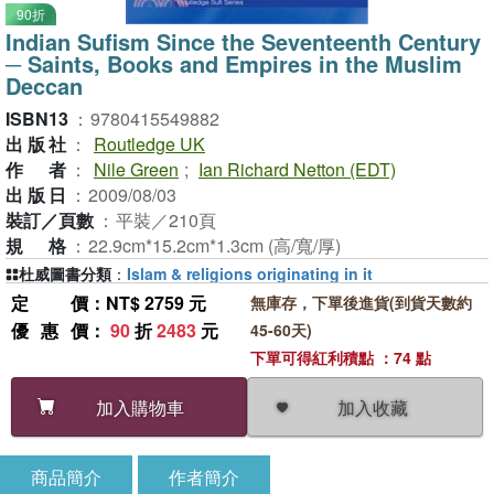
90折
Indian Sufism Since the Seventeenth Century
─ Saints, Books and Empires in the Muslim
Deccan
ISBN13
：
9780415549882
出版社
：
Routledge UK
作者
：
Nile Green
;
Ian Richard Netton (EDT)
出版日
：
2009/08/03
裝訂／頁數
：
平裝／210頁
規格
：
22.9cm*15.2cm*1.3cm (高/寬/厚)
杜威圖書分類
：
Islam & religions originating in it
定價
：NT$ 2759 元
無庫存，下單後進貨(到貨天數約
優惠價
：
90
折
2483
元
45-60天)
下單可得紅利積點 ：74 點
加入收藏
加入購物車
商品簡介
作者簡介