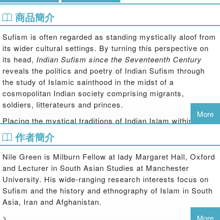
商品簡介
Sufism is often regarded as standing mystically aloof from
its wider cultural settings. By turning this perspective on
its head,
Indian Sufism since the Seventeenth Century
reveals the politics and poetry of Indian Sufism through
the study of Islamic sainthood in the midst of a
cosmopolitan Indian society comprising migrants,
soldiers, litterateurs and princes.
More
Placing the mystical traditions of Indian Islam within their
cultural contexts, this interesting study focuses on the
作者簡介
shrines of four Sufi saints in the neglected Deccan region
and their changing roles under the rule of the Mughals, the
Nile Green is Milburn Fellow at lady Margaret Hall, Oxford
Nizams of Haydarabad and, after 1948, the Indian nation.
and Lecturer in South Asian Studies at Manchester
In particular Green studies the city of Awrangabad,
University. His wide-ranging research interests focus on
examining the vibrant intellectual and cultural history of
Sufism and the history and ethnography of Islam in South
this city as part of the independent state of Haydarabad.
Asia, Iran and Afghanistan.
He employs a combination of historical texts and
>
More