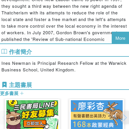
they sought a third way between the new right agenda of
Thatcherism with its attempts to reduce the role of the
local state and foster a free market and the left's attempts
to take more control over the local economy in the interest
of workers. In July 2007, Gordon Brown's government
More
published the 'Review of Sub-national Economic
Development and Regeneration'.
作者簡介
This book argues that competitiveness and neo-liberalism,
or increased market domination over an ever wider range
Ines Newman is Principal Research Fellow at the Warwick
of social relations, have in reality dominated New Labour's
Business School, United Kingdom.
policies. Yet a number of contradictions remain as New
Labour continues to seek a reduction in poverty and
主題書展
regional and local disparities. The book analyses the
更多書展
changes that will result from further market domination
under the Sub-national Review but also the opportunities
that will arise for local economic development agents,
particularly those with a concern for social justice. It looks
specifically at regional and sub-regional strategy making;
partnership, networking and building institutional capacity;