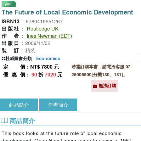
90折
The Future of Local Economic Development
ISBN13
：
9780415551267
出版社
：
Routledge UK
作者
：
Ines Newman (EDT)
出版日
：
2009/11/02
裝訂
：
精裝
杜威圖書分類
：
Economics
定價
：NT$ 7800 元
若需訂購本書，請電洽客服 02-
優惠價
：
90
折
7020
元
25006600[分機130、131]。
無法訂購
商品簡介
作者簡介
商品簡介
This book looks at the future role of local economic
development. Once New Labour came to power in 1997,