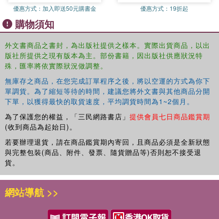
優惠方式：
加入即送50元購書金
優惠方式：
19折起
local labour market policy and policy towards cities. An
additional feature of the book is that several authors draw
購物須知
on international comparisons.
外文書商品之書封，為出版社提供之樣本。實際出貨商品，以出
This book was published as a special issue of
Local
版社所提供之現有版本為主。部份書籍，因出版社供應狀況特
Economy
.
殊，匯率將依實際狀況做調整。
無庫存之商品，在您完成訂單程序之後，將以空運的方式為你下
單調貨。為了縮短等待的時間，建議您將外文書與其他商品分開
下單，以獲得最快的取貨速度，平均調貨時間為1~2個月。
為了保護您的權益，「三民網路書店」
提供會員七日商品鑑賞期
(收到商品為起始日)。
若要辦理退貨，請在商品鑑賞期內寄回，且商品必須是全新狀態
與完整包裝(商品、附件、發票、隨貨贈品等)否則恕不接受退
貨。
網站導航 >>