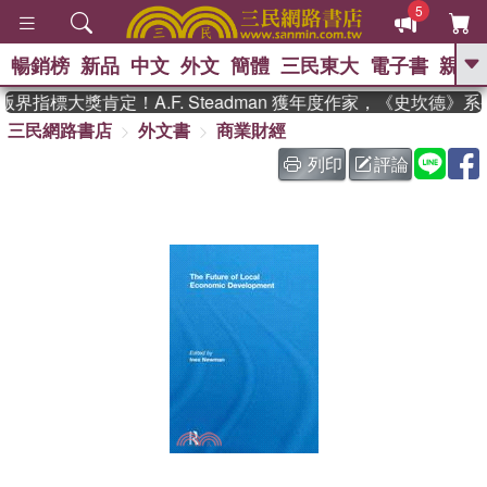
5
暢銷榜
新品
中文
外文
簡體
三民東大
電子書
親子
GO
界指標大獎肯定！A.F. Steadman 獲年度作家，《史坎德》
三民網路書店
外文書
商業財經
、
熱搜：
東野圭吾
高希均教授回憶錄
、
、
、
The Odyssey
父親節
如果歷
列印
評論
、
、
史是一群喵
暑期推薦
國際布克
、
、
獎 臺灣漫遊錄
方念華
台灣的李
、
、
登輝時代
數學女孩：黎曼猜想
偉大的迷走神經