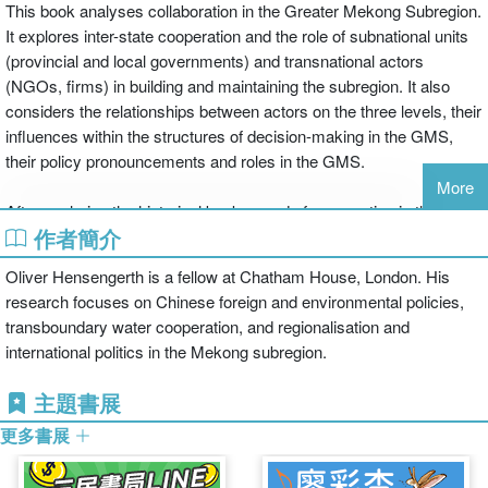
This book analyses collaboration in the Greater Mekong Subregion.
It explores inter-state cooperation and the role of subnational units
(provincial and local governments) and transnational actors
(NGOs, firms) in building and maintaining the subregion. It also
considers the relationships between actors on the three levels, their
influences within the structures of decision-making in the GMS,
their policy pronouncements and roles in the GMS.
More
After exploring the historical background of cooperation in the
作者簡介
GMS, the author discusses how far cooperation in the GMS has
developed from the mere promotion of the national interest of
Oliver Hensengerth is a fellow at Chatham House, London. His
individual states towards an institution as an independent actor able
research focuses on Chinese foreign and environmental policies,
to influence relationships between its member states instead of
transboundary water cooperation, and regionalisation and
only being influenced by them. Hensengerth scrutinises the nature
international politics in the Mekong subregion.
of GMS cooperation and the character and capabilities of the
institution of the GMS, exemplified by the bilateral relations
主題書展
between China and Vietnam. Here, the study will combine the
更多書展
analysis of subregionalism and institution-building in the GMS with
an analysis of China-Vietnam relations by combining theoretical
approaches to regional integration in the form of the regime