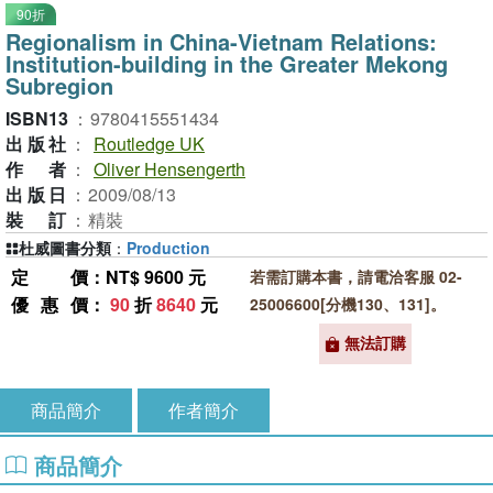
90折
Regionalism in China-Vietnam Relations:
Institution-building in the Greater Mekong
Subregion
ISBN13
：
9780415551434
出版社
：
Routledge UK
作者
：
Oliver Hensengerth
出版日
：
2009/08/13
裝訂
：
精裝
杜威圖書分類
：
Production
定價
：NT$ 9600 元
若需訂購本書，請電洽客服 02-
優惠價
：
90
折
8640
元
25006600[分機130、131]。
無法訂購
商品簡介
作者簡介
商品簡介