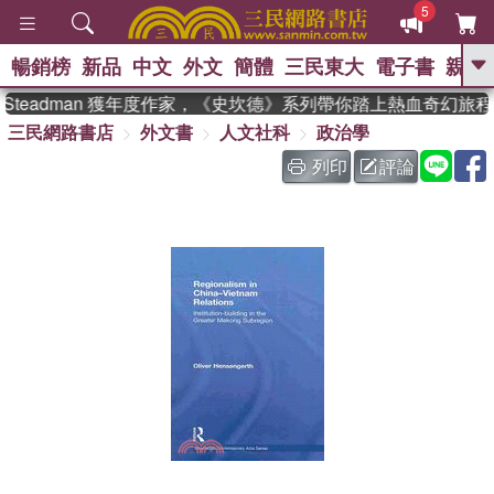
5
暢銷榜
新品
中文
外文
簡體
三民東大
電子書
親子
GO
Steadman 獲年度作家，《史坎德》系列帶你踏上熱血奇幻旅程
三民網路書店
外文書
人文社科
政治學
、
熱搜：
東野圭吾
高希均教授回憶錄
、
、
、
The Odyssey
父親節
如果歷
列印
評論
、
、
史是一群喵
暑期推薦
國際布克
、
、
獎 臺灣漫遊錄
方念華
台灣的李
、
、
登輝時代
數學女孩：黎曼猜想
偉大的迷走神經