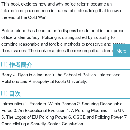
This book explores how and why police reform became an
international phenomenon in the era of statebuilding that followed
the end of the Cold War.
Police reform has become an indispensible element in the spread
of liberal democracy. Policing is distinguished by its ability to
combine reasonable and forcible methods to preserve and spread
liberal values. The book examines the reason police reform was
More
introduced as a method of building consensus in Latin America and
作者簡介
the Balkans and documents the development of its use in Africa,
the Middle East and the Caucasus region. It illustrates how police
Barry J. Ryan is a lecturer in the School of Politics, International
power binds the liberal value of freedom to the security needs of
Relations and Philospohy at Keele University.
post-conflict regions and discusses its force as a strategy to bring
law and order to a global security domain. Drawing on a multi-
目次
disciplinary approach to the subject, the book delves deeply into
Introduction 1. Freedom, Within Reason 2. Securing Reasonable
policing as a method to bring coherence to global security. It traces
Force 3. An Exceptional Evolution 4. A Policing Machine: The UN
the presence of coherent police strategies in contemporary
5. The Logos of EU Policing Power 6. OSCE and Policing Power 7.
international relations through studies of the United Nations, the
Constellating a Security Sector. Conclusion
European Union and the Organization for Security and Cooperation