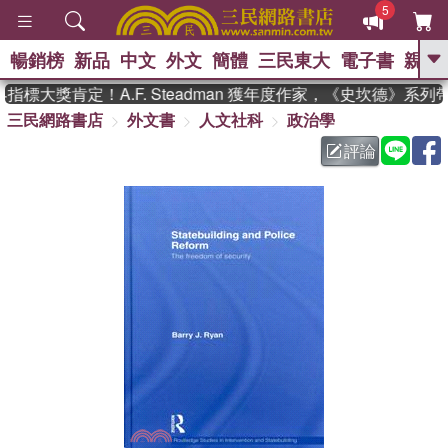
5
暢銷榜
新品
中文
外文
簡體
三民東大
電子書
親子
GO
標大獎肯定！A.F. Steadman 獲年度作家，《史坎德》系列
三民網路書店
外文書
人文社科
政治學
、
熱搜：
東野圭吾
高希均教授回憶錄
、
、
、
The Odyssey
父親節
如果歷
評論
、
、
史是一群喵
暑期推薦
國際布克
、
、
獎 臺灣漫遊錄
方念華
台灣的李
、
、
登輝時代
數學女孩：黎曼猜想
偉大的迷走神經