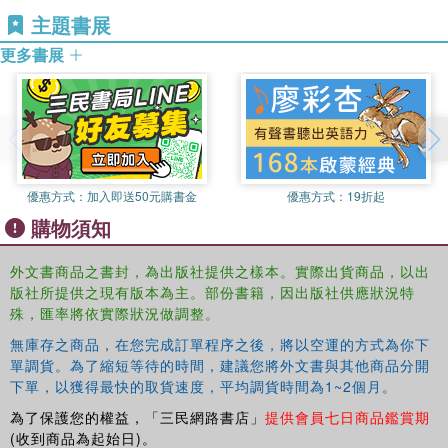
in Europe. By contrasting police reform with security sector reform,
主題書展
the book explores how liberal peace is imagined by the international
NGO sector, state aid agencies and international organizations.
更多書展
This book will be of much interest to students of statebuilding, post-
conflict reconstruction, critical security studies, development
studies and IR in general.
優惠方式：
加入即送50元購書金
優惠方式：
19折起
購物須知
外文書商品之書封，為出版社提供之樣本。實際出貨商品，以出
版社所提供之現有版本為主。部份書籍，因出版社供應狀況特
殊，匯率將依實際狀況做調整。
無庫存之商品，在您完成訂單程序之後，將以空運的方式為你下
單調貨。為了縮短等待的時間，建議您將外文書與其他商品分開
下單，以獲得最快的取貨速度，平均調貨時間為1~2個月。
為了保護您的權益，「三民網路書店」
提供會員七日商品鑑賞期
(收到商品為起始日)。