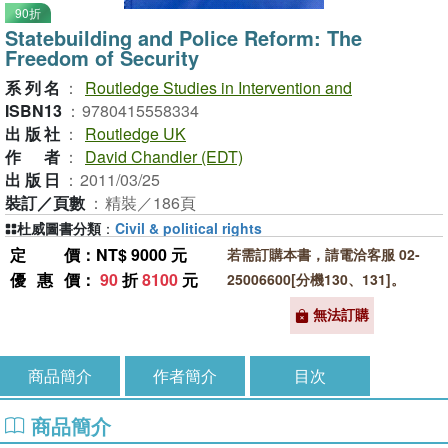
90折
Statebuilding and Police Reform: The
Freedom of Security
系列名
：
Routledge Studies in Intervention and
ISBN13
：
9780415558334
出版社
：
Routledge UK
作者
：
David Chandler (EDT)
出版日
：
2011/03/25
裝訂／頁數
：
精裝／186頁
杜威圖書分類
：
Civil & political rights
定價
：NT$ 9000 元
若需訂購本書，請電洽客服 02-
優惠價
：
90
折
8100
元
25006600[分機130、131]。
無法訂購
商品簡介
作者簡介
目次
商品簡介