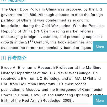
The Open Door Policy in China was proposed by the U.S.
government in 1899. Although adopted to stop the foreign
partition of China, it was condemned as economic
imperialism during the Cold-War period. With the People's
Republic of China (PRC) embracing market reforms,
encouraging foreign investment, and promoting capitalist
st
growth in the 21
Century, this book examines and re-
More
evaluates the former economically-based critiques of the
Open Door Policy, from its inception in 1899 to its collapse
作者簡介
in the 1920s. It offers new evidence suggesting the
hitherto underestimated role of the Open Door Policy in
Bruce A. Elleman is Research Professor at the Maritime
protecting China's territorial integrity from Russian and
History Department of the U.S. Naval War College. He
Japanese encroachment. Using primary documents
received a BA from UC Berkeley, and an MA, MPhil and
located in the Peking government's Foreign Ministry
PhD from Columbia University. His most recent
archives in Taipei, Taiwan, the Ministry of Foreign Affairs
publication is Moscow and the Emergence of Communist
archive in Tokyo, Japan, and the Trotsky archives at
Power in China, 1925-30: The Nanchang Uprising and the
Harvard University, United States, it sheds light on how
Birth of the Red Army (Routledge, 2009).
More
the destruction of the Open Door Policy during the 1920s