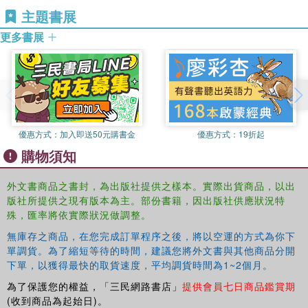
cleared the way for a resurgence of Russian and
主題書展
Japanese expansionism in China, ushering in decades of
foreign invasion, civil war, and revolution, until the 1949
更多書展
establishment of the PRC once again shored up China's
threatened territorial integrity.
優惠方式：
加入即送50元購書金
優惠方式：
19折起
購物須知
外文書商品之書封，為出版社提供之樣本。實際出貨商品，以出
版社所提供之現有版本為主。部份書籍，因出版社供應狀況特
殊，匯率將依實際狀況做調整。
無庫存之商品，在您完成訂單程序之後，將以空運的方式為你下
單調貨。為了縮短等待的時間，建議您將外文書與其他商品分開
下單，以獲得最快的取貨速度，平均調貨時間為1~2個月。
為了保護您的權益，「三民網路書店」
提供會員七日商品鑑賞期
(收到商品為起始日)。