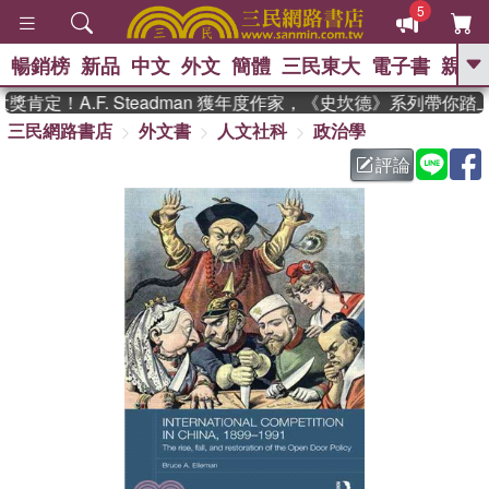
5
暢銷榜
新品
中文
外文
簡體
三民東大
電子書
親子
GO
肯定！A.F. Steadman 獲年度作家，《史坎德》系列帶你踏
三民網路書店
外文書
人文社科
政治學
、
熱搜：
東野圭吾
高希均教授回憶錄
、
、
、
The Odyssey
父親節
如果歷
評論
、
、
史是一群喵
暑期推薦
國際布克
、
、
獎 臺灣漫遊錄
方念華
台灣的李
、
、
登輝時代
數學女孩：黎曼猜想
偉大的迷走神經