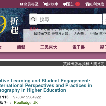
會員專區
購物車
通知
紅利兌換
5
、
、
熱搜：
東野圭吾
高希均教授回憶錄
The Odys
、
、
、
國際布克獎 臺灣漫遊錄
方念華
台灣的李登
文
簡體
三民東大
電子書
親
英國出版界指標大獎肯定！A.F.
tive Learning and Student Engagement:
ternational Perspectives and Practices in
ography in Higher Education
BN13
：
9780415564922
版社
：
Routledge UK