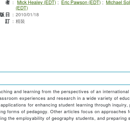
作者
：
Mick Healey (EDT)
;
Eric Pawson (EDT)
;
Michael So
(EDT)
版日
：
2010/01/18
裝訂
：
精裝
ching and learning from the perspectives of an internationa
ssroom experiences and research in a wide variety of educa
 applications for enhancing student learning through inquiry
aging forms of pedagogy. Other articles focus on approaches 
cing the employability of geography students, and preparing 