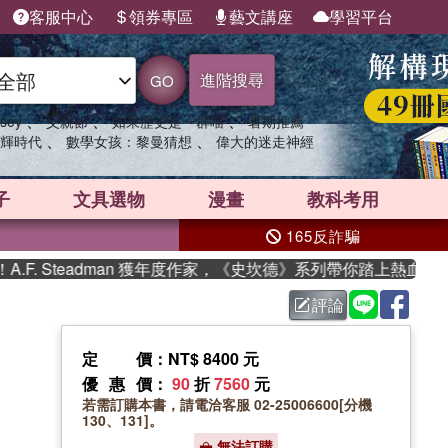
客服中心
領券專區
藝文講座
學習平台
進階搜尋
GO
、
、
、
sey
父親節
如果歷史是一群喵
暑期推薦
、
、
輝時代
數學女孩：黎曼猜想
偉大的迷走神經
子
文具選物
漫畫
教科考用
165反詐騙
 Steadman 獲年度作家，《史坎德》系列帶你踏上熱血奇幻旅程
評論
定價
：NT$ 8400 元
優惠價
：
90
折
7560
元
若需訂購本書，請電洽客服 02-25006600[分機
130、131]。
無法訂購