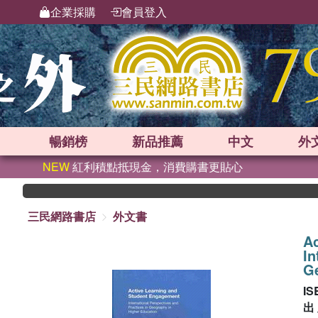
企業採購
會員登入
暢銷榜
新品
推薦
中文
外
NEW
紅利積點抵現金，消費購書更貼心
三民網路書店
外文書
Ac
In
Ge
IS
出