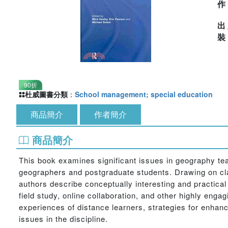
出
90折
杜威圖書分類
：
School management; special education
商品簡介
作者簡介
商品簡介
This book examines significant issues in geography tea
geographers and postgraduate students. Drawing on cla
authors describe conceptually interesting and practical
field study, online collaboration, and other highly eng
experiences of distance learners, strategies for enhan
issues in the discipline.