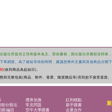
出版社所提供之現有版本為主。部份書籍，因出版社供應狀況特殊
下單調貨。為了縮短等待的時間，建議您將外文書與其他商品分開下
期
(收到商品為起始日)。
態與完整包裝(商品、附件、發票、隨貨贈品等)否則恕不接受退貨。
募
禮券兌換
紅利積點
聚
書館分類法
常見問題
新手購書
購/編目
空中大學購書
企業合作