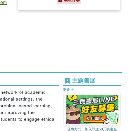
lem
主題書展
更多
l network of academic
tional settings, the
, problem-based learning,
for improving the
students to engage ethical
優惠方式：
加入即送50元購書金