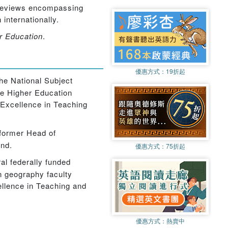
e reviews encompassing
internationally.
r Education
.
優惠方式：
19折起
he National Subject
he Higher Education
Excellence in Teaching
 former Head of
und.
優惠方式：
75折起
al federally funded
on geography faculty
llence in Teaching and
優惠方式：
熱賣中