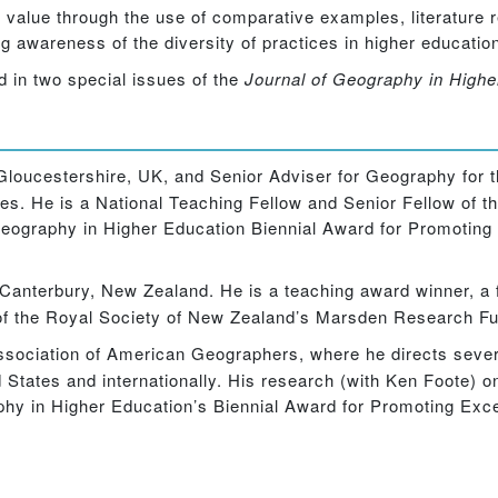
of value through the use of comparative examples, literatur
g awareness of the diversity of practices in higher education 
ed in two special issues of the
Journal of Geography in Highe
Gloucestershire, UK, and Senior Adviser for Geography for t
s. He is a National Teaching Fellow and Senior Fellow of t
ography in Higher Education Biennial Award for Promoting 
 Canterbury, New Zealand. He is a teaching award winner, a
of the Royal Society of New Zealand’s Marsden Research F
Association of American Geographers, where he directs sever
d States and internationally. His research (with Ken Foote) 
hy in Higher Education’s Biennial Award for Promoting Exce