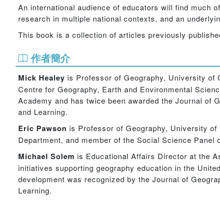
An international audience of educators will find much 
research in multiple national contexts, and an underlyin
This book is a collection of articles previously publish
作者簡介
Mick Healey
is Professor of Geography, University of 
Centre for Geography, Earth and Environmental Science
Academy and has twice been awarded the Journal of Ge
and Learning.
Eric Pawson
is Professor of Geography, University of
Department, and member of the Social Science Panel 
Michael Solem
is Educational Affairs Director at the 
initiatives supporting geography education in the Unite
development was recognized by the Journal of Geograp
Learning.