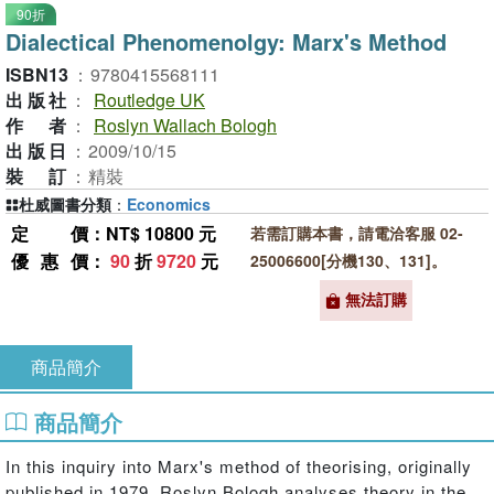
90折
Dialectical Phenomenolgy: Marx's Method
ISBN13
：
9780415568111
出版社
：
Routledge UK
作者
：
Roslyn Wallach Bologh
出版日
：
2009/10/15
裝訂
：
精裝
杜威圖書分類
：
Economics
定價
：NT$ 10800 元
若需訂購本書，請電洽客服 02-
優惠價
：
90
折
9720
元
25006600[分機130、131]。
無法訂購
商品簡介
商品簡介
In this inquiry into Marx's method of theorising, originally
published in 1979, Roslyn Bologh analyses theory in the