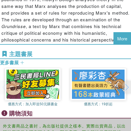
same way that Marx analyses the production of capital,
and provides a set of rules for reproducing Marx's method.
The rules are developed through an examination of the
Grundrisse
, a text by Marx that combines his technical
critique of political economy with his humanistic,
More
philosophical concerns and his historical perspective. Dr
Bologh concludes that Marx's method, as dialectical
主題書展
phenomenology, offers a way of analysing language,
knowledge and the social relations and practices of
更多書展
everyday life, as well as the more obvious phenomena of
capitalism.
優惠方式：
加入即送50元購書金
優惠方式：
19折起
購物須知
外文書商品之書封，為出版社提供之樣本。實際出貨商品，以出