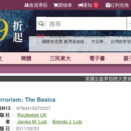
會員專區
購物車
通知
紅利兌換
5
、
、
熱搜：
東野圭吾
高希均教授回憶錄
The Odys
、
、
、
國際布克獎 臺灣漫遊錄
方念華
台灣的李登
文
簡體
三民東大
電子書
親
英國出版界指標大獎肯定！A.
rrorism: The Basics
BN13
：
9780415573337
版社
：
Routledge UK
作者
：
James M. Lutz
;
Brenda J. Lutz
版日
：
2011/02/23