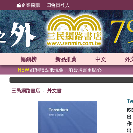
企業採購
會員登入
暢銷榜
新品
推薦
中文
外
NEW
紅利積點抵現金，消費購書更貼心
三民網路書店
外文書
Te
IS
出
出