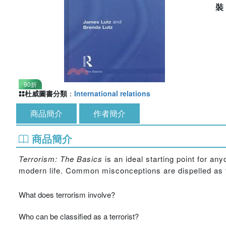
90折
杜威圖書分類
：
International relations
商品簡介
作者簡介
商品簡介
Terrorism: The Basics
is an ideal starting point for an
modern life. Common misconceptions are dispelled as t
What does terrorism involve?
Who can be classified as a terrorist?