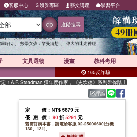
客服中心
領券專區
藝文講座
學習平台
進階搜尋
GO
、
、
、
sey
父親節
如果歷史是一群喵
暑期推薦
、
、
輝時代
數學女孩：黎曼猜想
偉大的迷走神經
子
文具選物
漫畫
教科考用
165反詐騙
F. Steadman 獲年度作家，《史坎德》系列帶你踏上熱血奇幻
評論
定價
：NT$ 5879 元
優惠價
：
90
折
5291
元
若需訂購本書，請電洽客服 02-25006600[分機
130、131]。
無法訂購