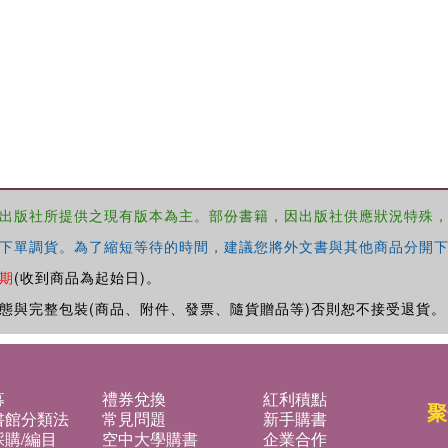
出版社所提供之現有版本為主。部份書籍，因出版社供應狀況特殊
下單調貨。為了縮短等待的時間，建議您將外文書與其他商品分開下
期
(收到商品為起始日)。
態與完整包裝(商品、附件、發票、隨貨贈品等)否則恕不接受退貨。
募
禮券兌換
紅利積點
聚
書館分類法
常見問題
新手購書
購/編目
空中大學購書
企業合作