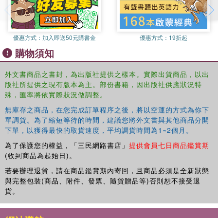
Palestinian Territories. Using innovative methodology,
Cahill Ripley combines legal analysis with a qualitative
social science empirical case study to explore the
優惠方式：
加入即送50元購書金
優惠方式：
19折起
enjoyment of the right ‘on the ground’. The wider
implications of the case study findings are then
購物須知
considered, looking at what can be done to strengthen the
right legally in terms of its status and codification, and
外文書商品之書封，為出版社提供之樣本。實際出貨商品，以出
what remedy can be found for violations of the right, both
版社所提供之現有版本為主。部份書籍，因出版社供應狀況特
specifically in the Occupied Palestinian Territories and in a
殊，匯率將依實際狀況做調整。
more general context.
無庫存之商品，在您完成訂單程序之後，將以空運的方式為你下
單調貨。為了縮短等待的時間，建議您將外文書與其他商品分開
The book will be of interest to students, academics and
下單，以獲得最快的取貨速度，平均調貨時間為1~2個月。
practitioners within the fields of international human rights
law and international humanitarian law, as well as those
為了保護您的權益，「三民網路書店」
提供會員七日商品鑑賞期
concerned with international relations and conflict
(收到商品為起始日)。
resolution within Israel/Palestine and the wider Middle
若要辦理退貨，請在商品鑑賞期內寄回，且商品必須是全新狀態
East region.
與完整包裝(商品、附件、發票、隨貨贈品等)否則恕不接受退
貨。