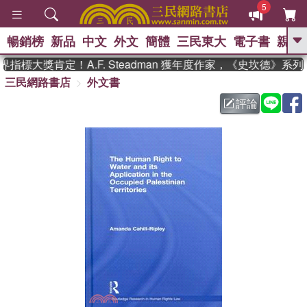
5
暢銷榜
新品
中文
外文
簡體
三民東大
電子書
親子
GO
指標大獎肯定！A.F. Steadman 獲年度作家，《史坎德》系
三民網路書店
外文書
、
熱搜：
東野圭吾
高希均教授回憶錄
、
、
、
The Odyssey
父親節
如果歷
評論
、
、
史是一群喵
暑期推薦
國際布克
、
、
獎 臺灣漫遊錄
方念華
台灣的李
、
、
登輝時代
數學女孩：黎曼猜想
偉大的迷走神經