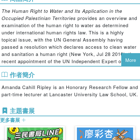
The Human Right to Water and Its Application in the
Occupied Palestinian Territories
provides an overview and
examination of the human right to water as determined
under international human rights law. This is a highly
topical issue, with the UN General Assembly having
passed a resolution which declares access to clean water
and sanitation a human right (New York, Jul 28 2010), the
More
recent appointment of the UN Independent Expert on the
issue of human rights obligations related to access to safe
作者簡介
drinking water and sanitation, and movement within the
NGO community for an international water treaty. Amanda
Amanda Cahill Ripley is an Honorary Research Fellow and
Cahill Ripley analyses the current legal status,
part-time lecturer at Lancaster University Law School, UK.
substantive content, and obligations correlative to the
right, and examines the relationship between other
主題書展
economic, social and cultural rights related to the right to
water.
更多書展
The book goes on to look more specifically at the
application of the human right to water in the Occupied