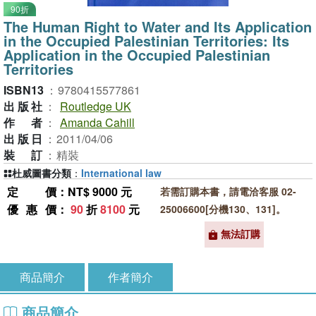
90折
The Human Right to Water and Its Application
in the Occupied Palestinian Territories: Its
Application in the Occupied Palestinian
Territories
ISBN13
：
9780415577861
出版社
：
Routledge UK
作者
：
Amanda Cahill
出版日
：
2011/04/06
裝訂
：
精裝
杜威圖書分類
：
International law
定價
：NT$ 9000 元
若需訂購本書，請電洽客服 02-
優惠價
：
90
折
8100
元
25006600[分機130、131]。
無法訂購
商品簡介
作者簡介
商品簡介