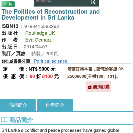
90折
The Politics of Reconstruction and
Development in Sri Lanka
ISBN13
：
9780415582292
出版社
：
Routledge UK
作者
：
Eva Gerharz
出版日
：
2014/04/07
裝訂／頁數
：
精裝／200頁
杜威圖書分類
：
Political science
定價
：NT$ 9000 元
若需訂購本書，請電洽客服 02-
優惠價
：
90
折
8100
元
25006600[分機130、131]。
無法訂購
商品簡介
作者簡介
商品簡介
Sri Lanka s conflict and peace processes have gained global