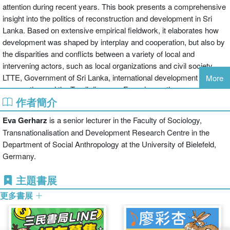
attention during recent years. This book presents a comprehensive
insight into the politics of reconstruction and development in Sri
Lanka. Based on extensive empirical fieldwork, it elaborates how
development was shaped by interplay and cooperation, but also by
the disparities and conflicts between a variety of local and
intervening actors, such as local organizations and civil society,
LTTE, Government of Sri Lanka, international development
More
cooperation and the Tamil diaspora. Focusing on the ceasefire
作者簡介
which was negotiated between the Government of Sri Lanka and
the separatist LTTE in 2002 and which lasted until 2006, the author
Eva Gerharz
is a senior lecturer in the Faculty of Sociology,
integrates findings from development sociology with new
Transnationalisation and Development Research Centre in the
perspectives on the transnationalization and the migration-
Department of Social Anthropology at the University of Bielefeld,
development-nexus. The book provides a detailed analysis of the
Germany.
emerging development visions and perspectives and makes an
innovative contribution by linking the analysis of local
主題書展
reconstruction with contemporary phenomena of
更多書展
transnationalization, diasporization, and globalization.