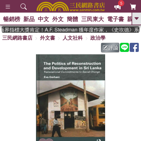
5
暢銷榜
新品
中文
外文
簡體
三民東大
電子書
親子
GO
界指標大獎肯定！A.F. Steadman 獲年度作家，《史坎德》
三民網路書店
外文書
人文社科
政治學
、
熱搜：
東野圭吾
高希均教授回憶錄
、
、
、
The Odyssey
父親節
如果歷
評論
、
、
史是一群喵
暑期推薦
國際布克
、
、
獎 臺灣漫遊錄
方念華
台灣的李
、
、
登輝時代
數學女孩：黎曼猜想
偉大的迷走神經