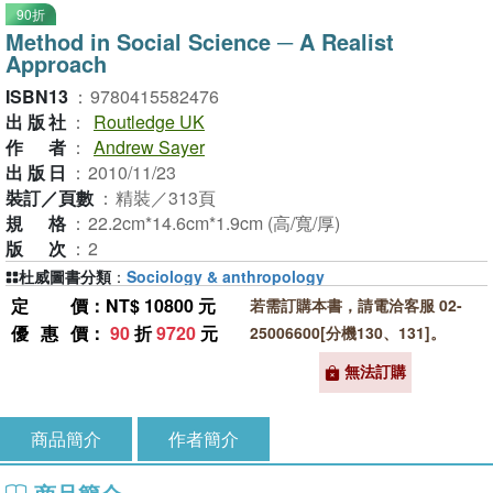
90折
Method in Social Science ─ A Realist
Approach
ISBN13
：
9780415582476
出版社
：
Routledge UK
作者
：
Andrew Sayer
出版日
：
2010/11/23
裝訂／頁數
：
精裝／313頁
規格
：
22.2cm*14.6cm*1.9cm (高/寬/厚)
版次
：
2
杜威圖書分類
：
Sociology & anthropology
定價
：NT$ 10800 元
若需訂購本書，請電洽客服 02-
優惠價
：
90
折
9720
元
25006600[分機130、131]。
無法訂購
商品簡介
作者簡介