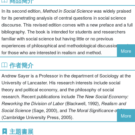
商品簡介
In its second edition,
Method in Social Science
was widely praised
for its penetrating analysis of central questions in social science
discourse. This revised edition comes with a new preface and a full
bibliography. The book is intended for students and researchers
familiar with social science but having little or no previous
experiences of philosophical and methodological discussion, and
More
for those who are interested in realism and method.
作者簡介
Andrew Sayer is a Professor in the department of Sociology at the
University of Lancaster. His research interests include social
theory and political economy, and the philosophy of social
research. Recent publications include
The New Social Economy:
Reworking the Division of Labor
(Blackwell, 1992),
Realism and
Social Science
(Sage, 2000), and
The Moral Significance of Class
More
(Cambridge University Press, 2005).
主題書展