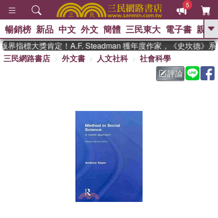
5
暢銷榜
新品
中文
外文
簡體
三民東大
電子書
親子
GO
界指標大獎肯定！A.F. Steadman 獲年度作家，《史坎德》
三民網路書店
外文書
人文社科
社會科學
、
熱搜：
東野圭吾
高希均教授回憶錄
、
、
、
The Odyssey
父親節
花開錦
評論
、
、
、
繡
暑期推薦
方念華
台灣的
、
李登輝時代
數學女孩：黎曼猜想
、
、
偉大的迷走神經
如果歷史是一
、
群喵
臺灣漫遊錄