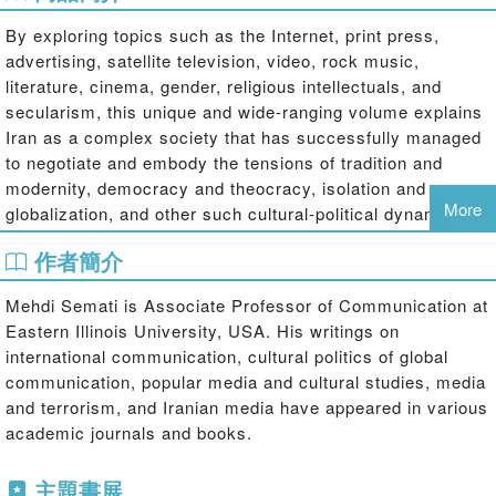
By exploring topics such as the Internet, print press,
advertising, satellite television, video, rock music,
literature, cinema, gender, religious intellectuals, and
secularism, this unique and wide-ranging volume explains
Iran as a complex society that has successfully managed
to negotiate and embody the tensions of tradition and
modernity, democracy and theocracy, isolation and
More
globalization, and other such cultural-political dynamics
that escape the explanatory and analytical powers of all-
作者簡介
too-familiar binary relations.
Mehdi Semati is Associate Professor of Communication at
Featuring contributions from among the best-known and
Eastern Illinois University, USA. His writings on
emerging scholars on Iranian media, culture, society, and
international communication, cultural politics of global
politics, this volume uncovers how the existing
communication, popular media and cultural studies, media
perspectives on post-revolutionary Iranian society have
and terrorism, and Iranian media have appeared in various
failed to appreciate the complexity, the paradoxes and the
academic journals and books.
contradictions that characterize life in contemporary Iran,
resulting in a general failure to explain and to anticipate its
主題書展
contemporary social and political transformations.