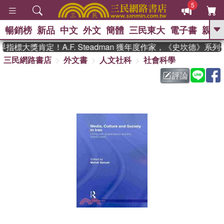
5
暢銷榜
新品
中文
外文
簡體
三民東大
電子書
親子
GO
指標大獎肯定！A.F. Steadman 獲年度作家，《史坎德》系
三民網路書店
外文書
人文社科
社會科學
、
熱搜：
東野圭吾
高希均教授回憶錄
、
、
、
The Odyssey
父親節
如果歷
評論
、
、
史是一群喵
暑期推薦
國際布克
、
、
獎 臺灣漫遊錄
方念華
台灣的李
、
、
登輝時代
數學女孩：黎曼猜想
偉大的迷走神經