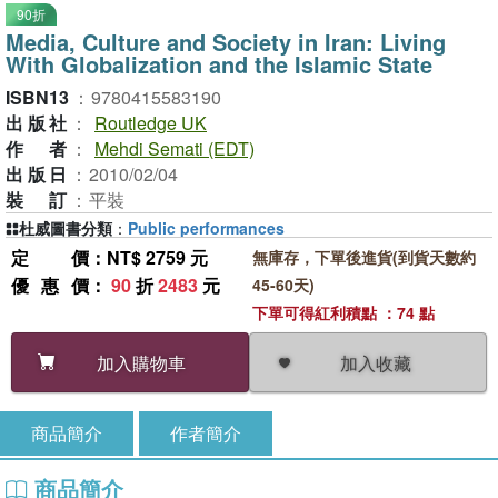
90折
Media, Culture and Society in Iran: Living
With Globalization and the Islamic State
ISBN13
：
9780415583190
出版社
：
Routledge UK
作者
：
Mehdi Semati (EDT)
出版日
：
2010/02/04
裝訂
：
平裝
杜威圖書分類
：
Public performances
定價
：NT$ 2759 元
無庫存，下單後進貨(到貨天數約
優惠價
：
90
折
2483
元
45-60天)
下單可得紅利積點 ：74 點
加入收藏
加入購物車
商品簡介
作者簡介
商品簡介