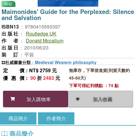
90折
Maimonides' Guide for the Perplexed: Silence
and Salvation
ISBN13
：
9780415593397
出版社
：
Routledge UK
作者
：
Donald Mccallum
出版日
：
2010/06/23
裝訂
：
平裝
杜威圖書分類
：
Medieval Western philosophy
定價
：NT$ 2759 元
無庫存，下單後進貨(到貨天數約
優惠價
：
90
折
2483
元
45-60天)
下單可得紅利積點 ：74 點
加入收藏
加入購物車
商品簡介
作者簡介
商品簡介