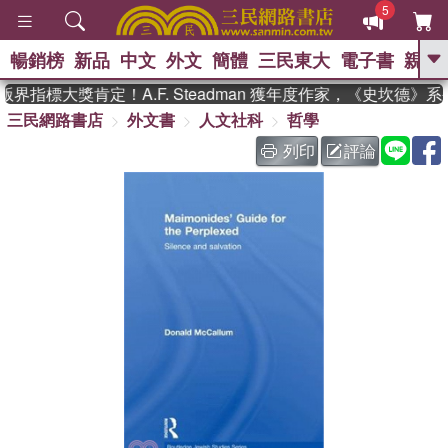
5
暢銷榜
新品
中文
外文
簡體
三民東大
電子書
親子
GO
界指標大獎肯定！A.F. Steadman 獲年度作家，《史坎德》
三民網路書店
外文書
人文社科
哲學
、
、
熱搜：
東野圭吾
The Odyssey
、
、
父親節
如果歷史是一群喵
暑期
列印
評論
、
、
推薦
國際布克獎 臺灣漫遊錄
方
、
、
念華
台灣的李登輝時代
數學女
、
孩：黎曼猜想
偉大的迷走神經