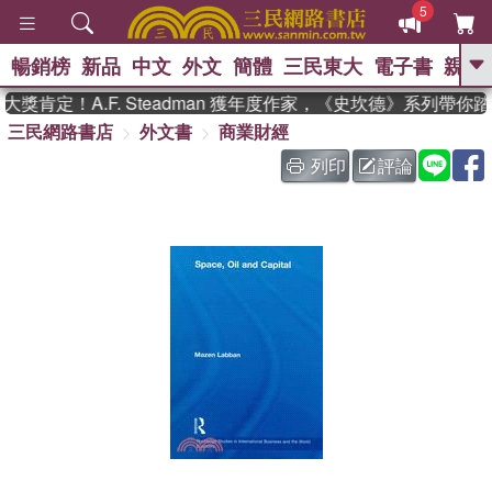
5
暢銷榜
新品
中文
外文
簡體
三民東大
電子書
親子
GO
獎肯定！A.F. Steadman 獲年度作家，《史坎德》系列帶你
三民網路書店
外文書
商業財經
、
、
熱搜：
東野圭吾
The Odyssey
、
、
父親節
如果歷史是一群喵
暑期
列印
評論
、
、
推薦
國際布克獎 臺灣漫遊錄
方
、
、
念華
台灣的李登輝時代
數學女
、
孩：黎曼猜想
偉大的迷走神經