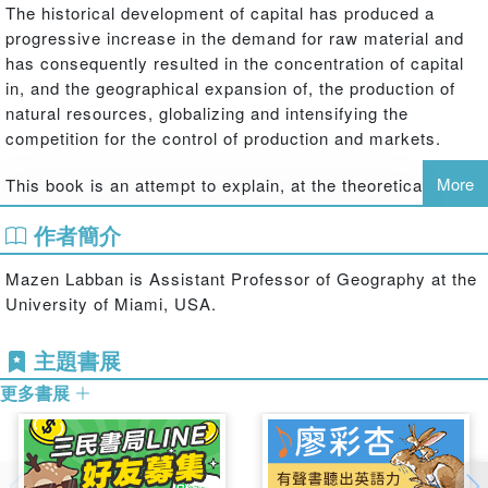
The historical development of capital has produced a
progressive increase in the demand for raw material and
has consequently resulted in the concentration of capital
in, and the geographical expansion of, the production of
natural resources, globalizing and intensifying the
competition for the control of production and markets.
More
This book is an attempt to explain, at the theoretical and
empirical level, the relationship between the production of
作者簡介
oil and the process of inter-capitalist competition in the
global economy, and why it is necessary to appreciate the
Mazen Labban is Assistant Professor of Geography at the
underlying process of the social production of space in
University of Miami, USA.
determining the access to and control of global oil
production and world markets. It will appeal to those
主題書展
undertaking research in political economy, economic
geography, resource geography and international relations.
更多書展