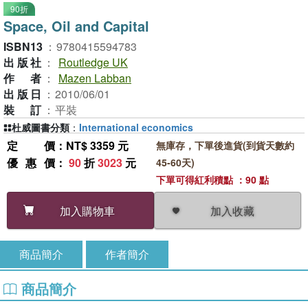
90折
Space, Oil and Capital
ISBN13
：
9780415594783
出版社
：
Routledge UK
作者
：
Mazen Labban
出版日
：
2010/06/01
裝訂
：
平裝
杜威圖書分類
：
International economics
定價
：NT$ 3359 元
無庫存，下單後進貨(到貨天數約
優惠價
：
90
折
3023
元
45-60天)
下單可得紅利積點 ：90 點
加入收藏
加入購物車
商品簡介
作者簡介
商品簡介