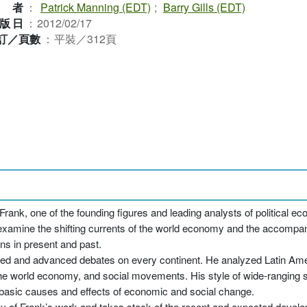
作者
：
Patrick Manning (EDT)
;
Barry Gills (EDT)
版日
：
2012/02/17
訂／頁數
：
平裝／312頁
ank, one of the founding figures and leading analysts of political eco
 examine the shifting currents of the world economy and the accompa
ns in present and past.
vened and advanced debates on every continent. He analyzed Latin A
the world economy, and social movements. His style of wide-ranging 
 basic causes and effects of economic and social change.
y of Frank’s work and takes stock of the recent and expected develop