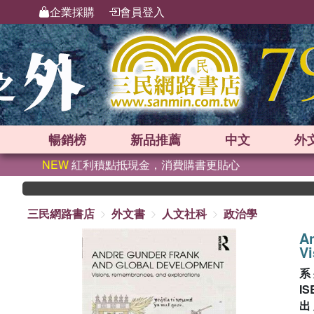
企業採購
會員登入
暢銷榜
新品
推薦
中文
外
NEW
紅利積點抵現金，消費購書更貼心
三民網路書店
外文書
人文社科
政治學
A
Vi
系
IS
出