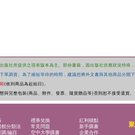
出版社所提供之現有版本為主。部份書籍，因出版社供應狀況特殊
下單調貨。為了縮短等待的時間，建議您將外文書與其他商品分開下
期
(收到商品為起始日)。
態與完整包裝(商品、附件、發票、隨貨贈品等)否則恕不接受退貨。
募
禮券兌換
紅利積點
聚
書館分類法
常見問題
新手購書
購/編目
空中大學購書
企業合作