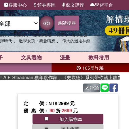
客服中心
領券專區
藝文講座
學習平台
進階搜尋
GO
、
、
、
sey
父親節
如果歷史是一群喵
暑期推薦
、
、
輝時代
數學女孩：黎曼猜想
偉大的迷走神經
子
文具選物
漫畫
教科考用
165反詐騙
 Steadman 獲年度作家，《史坎德》系列帶你踏上熱血奇幻旅程
評論
定價
：NT$ 2999 元
優惠價
：
90
折
2699
元
加入購物車
加入收藏