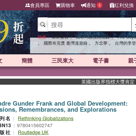
會員專區
購物車
通知
紅利兌換
5
、
、
熱搜：
東野圭吾
高希均教授回憶錄
The Odys
、
、
、
國際布克獎 臺灣漫遊錄
方念華
台灣的李登
文
簡體
三民東大
電子書
親
英國出版界指標大獎肯定！A.F.
ndre Gunder Frank and Global Development:
sions, Remembrances, and Explorations
列名
：
Rethinking Globalizations
BN13
：
9780415602747
版社
：
Routledge UK