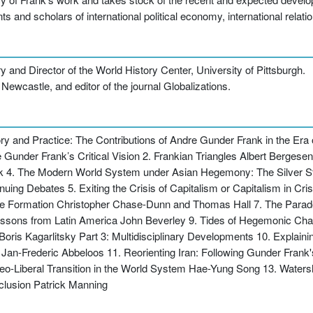
nts and scholars of international political economy, international relatio
and Director of the World History Center, University of Pittsburgh.
f Newcastle, and editor of the journal Globalizations.
y and Practice: The Contributions of Andre Gunder Frank in the Er
e Gunder Frank’s Critical Vision 2. Frankian Triangles Albert Bergese
k 4. The Modern World System under Asian Hegemony: The Silver 
uing Debates 5. Exiting the Crisis of Capitalism or Capitalism in C
ate Formation Christopher Chase-Dunn and Thomas Hall 7. The Parad
essons from Latin America John Beverley 9. Tides of Hegemonic Chan
ris Kagarlitsky Part 3: Multidisciplinary Developments 10. Explainin
 Jan-Frederic Abbeloos 11. Reorienting Iran: Following Gunder Fran
eo-Liberal Transition in the World System Hae-Yung Song 13. Wate
clusion Patrick Manning