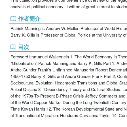
analysis of political economy. It will be of great interest to stude
作者簡介
Patrick Manning is Andrew W. Mellon Professor of World History 
Barry K. Gills is Professor of Global Politics at the University o
目次
Foreword Immanuel Wallerstein 1. The World Economy in Theor
"Globalization" Patrick Manning and Barry K. Gills Part 1: Andr
Andre Gunder Frank’s Unfinished Manuscript Robert Denemar
1450-1750 Barry K. Gills and Andre Gunder Frank Part 2: Contin
Sociocultural Evolution, Hegemonic Transitions and Global St
Anibal Quijano 8. "Dependency Theory and Cultural Studies: L
of the 1970s-To-Present B-Phase Crisis Jeffrey Sommers and Bo
of the World Copper Market During the Long Twentieth Century
Time Kevan Harris 12. The Korean Developmental State and N
of Transnational Migration: Honduras Carylanna Taylor 14. Con