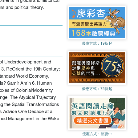
ns and political theory.
優惠方式：
19折起
a of Underdevelopment and
n 3. ReOrient the 19th Century:
Standard World Economy,
risis? Samir Amin 6. Human
優惠方式：
75折起
oxes of Colonial/Modernity
ge: The Atypical Trajectory
g the Spatial Transformations
k's Advice One Decade at a
rshed Management in the Wake
優惠方式：
熱賣中