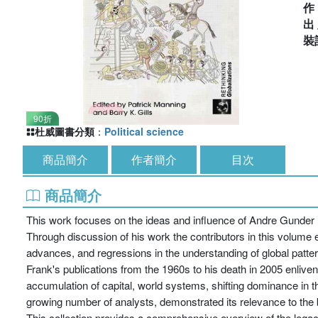
出
裝
90折
杜威圖書分類
：
Political science
商品簡介
作者簡介
目次
商品簡介
This work focuses on the ideas and influence of Andre Gunder Fr
Through discussion of his work the contributors in this volume
advances, and regressions in the understanding of global patter
Frank's publications from the 1960s to his death in 2005 enli
accumulation of capital, world systems, shifting dominance in 
growing number of analysts, demonstrated its relevance to the
This collection provides a comprehensive overview of the legac