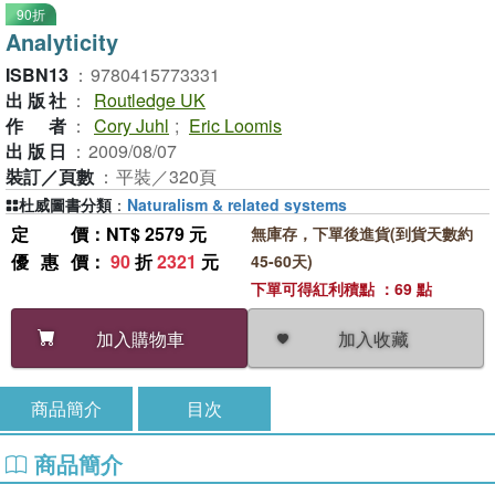
90折
Analyticity
ISBN13
：
9780415773331
出版社
：
Routledge UK
作者
：
Cory Juhl
;
Eric Loomis
出版日
：
2009/08/07
裝訂／頁數
：
平裝／320頁
杜威圖書分類
：
Naturalism & related systems
定價
：NT$ 2579 元
無庫存，下單後進貨(到貨天數約
優惠價
：
90
折
2321
元
45-60天)
下單可得紅利積點 ：69 點
加入收藏
加入購物車
商品簡介
目次
商品簡介