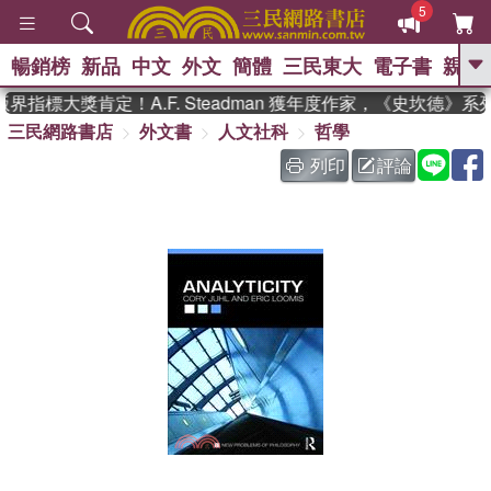
5
暢銷榜
新品
中文
外文
簡體
三民東大
電子書
親子
GO
界指標大獎肯定！A.F. Steadman 獲年度作家，《史坎德》
三民網路書店
外文書
人文社科
哲學
、
、
熱搜：
東野圭吾
The Odyssey
、
、
父親節
如果歷史是一群喵
暑期
列印
評論
、
、
推薦
國際布克獎 臺灣漫遊錄
方
、
、
念華
台灣的李登輝時代
數學女
、
孩：黎曼猜想
偉大的迷走神經