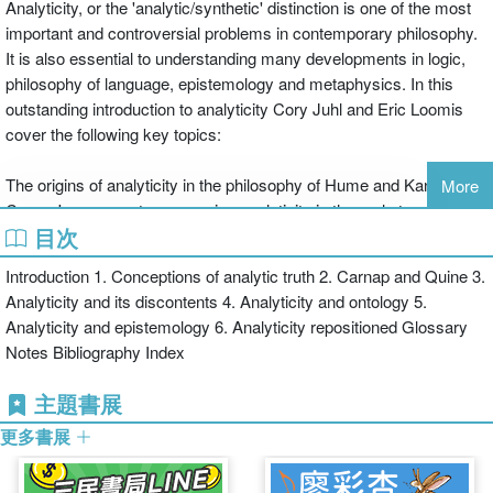
Analyticity, or the 'analytic/synthetic' distinction is one of the most
important and controversial problems in contemporary philosophy.
It is also essential to understanding many developments in logic,
philosophy of language, epistemology and metaphysics. In this
outstanding introduction to analyticity Cory Juhl and Eric Loomis
cover the following key topics:
The origins of analyticity in the philosophy of Hume and Kant
More
Carnap's arguments concerning analyticity in the early twentieth
目次
century
Quine's famous objections to analyticity in his classic 'Two
Introduction 1. Conceptions of analytic truth 2. Carnap and Quine 3.
Dogmas of Empiricism' essay
Analyticity and its discontents 4. Analyticity and ontology 5.
The relationship between analyticity and central issues in
Analyticity and epistemology 6. Analyticity repositioned Glossary
metaphysics, such as ontology
Notes Bibliography Index
The relationship between analyticity and epistemology
Analyticity in the context of the current debates in philosophy,
主題書展
including mathematics and ontology
更多書展
Throughout the book the authors show how many philosophical
controversies hinge on the problem of analyticity. Additional
features include chapter summaries, annotated further reading and