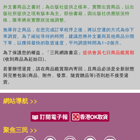
外文書商品之書封，為出版社提供之樣本。實際出貨商品，以出
版社所提供之現有版本為主。部份書籍，因出版社供應狀況特
殊，匯率將依實際狀況做調整。
無庫存之商品，在您完成訂單程序之後，將以空運的方式為你下
單調貨。為了縮短等待的時間，建議您將外文書與其他商品分開
下單，以獲得最快的取貨速度，平均調貨時間為1~2個月。
為了保護您的權益，「三民網路書店」
提供會員七日商品鑑賞期
(收到商品為起始日)。
若要辦理退貨，請在商品鑑賞期內寄回，且商品必須是全新狀態
與完整包裝(商品、附件、發票、隨貨贈品等)否則恕不接受退
貨。
網站導航 >>
聚焦三民 >>