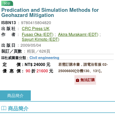
90折
Predication and Simulation Methods for
Geohazard Mitigation
ISBN13
：
9780415804820
出版社
：
CRC Press UK
作者
：
Fusao Oka (EDT)
;
Akira Murakami (EDT)
;
Sayuri Kimoto (EDT)
出版日
：
2009/05/04
裝訂／頁數
：
精裝／626頁
杜威圖書分類
：
Civil engineering
定價
：NT$ 24000 元
若需訂購本書，請電洽客服 02-
優惠價
：
90
折
21600
元
25006600[分機130、131]。
無法訂購
商品簡介
商品簡介