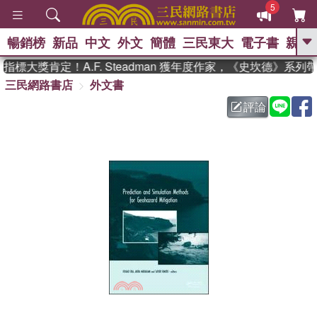
5
暢銷榜
新品
中文
外文
簡體
三民東大
電子書
親子
GO
標大獎肯定！A.F. Steadman 獲年度作家，《史坎德》系列
三民網路書店
外文書
、
熱搜：
東野圭吾
高希均教授回憶錄
、
、
、
The Odyssey
父親節
如果歷
評論
、
、
史是一群喵
暑期推薦
國際布克
、
、
獎 臺灣漫遊錄
方念華
台灣的李
、
、
登輝時代
數學女孩：黎曼猜想
偉大的迷走神經