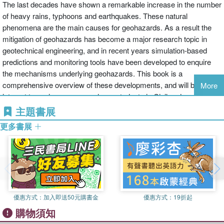
The last decades have shown a remarkable increase in the number
of heavy rains, typhoons and earthquakes. These natural
phenomena are the main causes for geohazards. As a result the
mitigation of geohazards has become a major research topic in
geotechnical engineering, and in recent years simulation-based
predictions and monitoring tools have been developed to enquire
the mechanisms underlying geohazards. This book is a
comprehensive overview of these developments, and will be of
More
interest to engineers, researchers, students in Civil and
Environmental Engineering.
主題書展
更多書展
優惠方式：
加入即送50元購書金
優惠方式：
19折起
購物須知