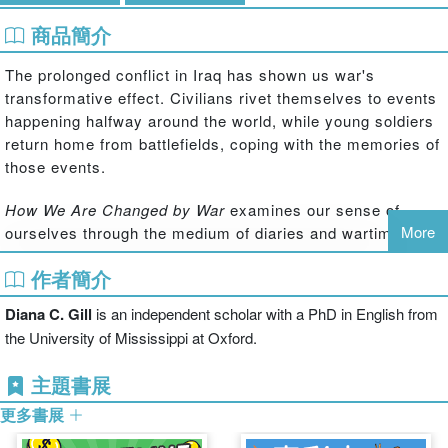
商品簡介
The prolonged conflict in Iraq has shown us war's
transformative effect. Civilians rivet themselves to events
happening halfway around the world, while young soldiers
return home from battlefields, coping with the memories of
those events.
How We Are Changed by War
examines our sense of
More
ourselves through the medium of diaries and wartime
correspondence, beginning with the colonists of the early
作者簡介
seventeenth century, and ending with the diaries and
letters from Iraqi war vets. The book tracks the effects of
Diana C. Gill
is an independent scholar with a PhD in English from
war in private writings regardless of the narrator's
the University of Mississippi at Oxford.
historical era allowing the writers to ‘speak' to each other
across time to reveal a profound commonality of cultural
主題書展
experience. Finally, interpreting the narratives by how the
更多書展
writers conveyed the content adds a richer layer of
meaning through the lenses of psychology and literary