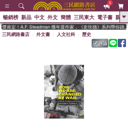
5
暢銷榜
新品
中文
外文
簡體
三民東大
電子書
親子
GO
肯定！A.F. Steadman 獲年度作家，《史坎德》系列帶你踏
三民網路書店
外文書
人文社科
歷史
、
熱搜：
東野圭吾
高希均教授回憶錄
、
、
、
The Odyssey
父親節
如果歷
評論
、
、
史是一群喵
暑期推薦
國際布克
、
、
獎 臺灣漫遊錄
方念華
台灣的李
、
、
登輝時代
數學女孩：黎曼猜想
偉大的迷走神經