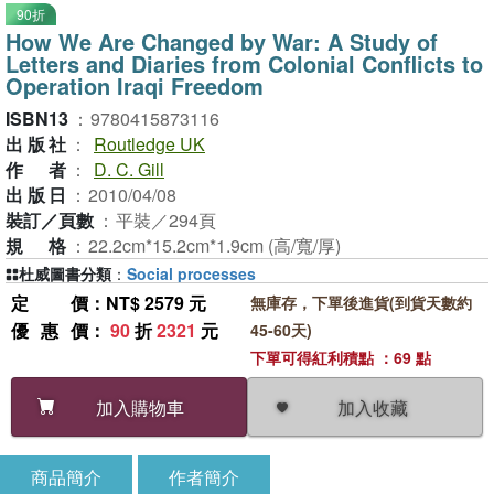
90折
How We Are Changed by War: A Study of
Letters and Diaries from Colonial Conflicts to
Operation Iraqi Freedom
ISBN13
：
9780415873116
出版社
：
Routledge UK
作者
：
D. C. Gill
出版日
：
2010/04/08
裝訂／頁數
：
平裝／294頁
規格
：
22.2cm*15.2cm*1.9cm (高/寬/厚)
杜威圖書分類
：
Social processes
定價
：NT$ 2579 元
無庫存，下單後進貨(到貨天數約
優惠價
：
90
折
2321
元
45-60天)
下單可得紅利積點 ：69 點
加入收藏
加入購物車
商品簡介
作者簡介