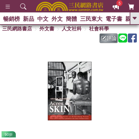
5
暢銷榜
新品
中文
外文
簡體
三民東大
電子書
親子
GO
三民網路書店
外文書
人文社科
社會科學
評論
熱搜：
90折