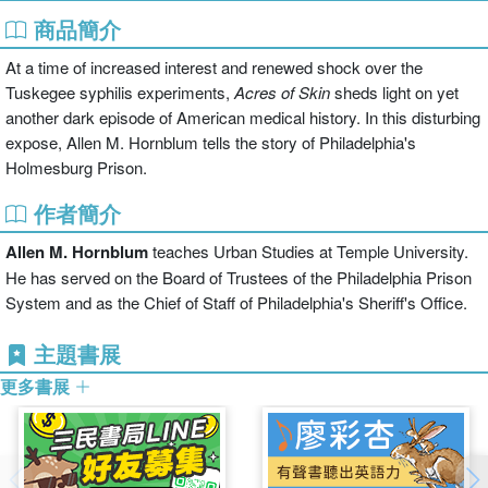
商品簡介
At a time of increased interest and renewed shock over the
Tuskegee syphilis experiments,
Acres of Skin
sheds light on yet
another dark episode of American medical history. In this disturbing
expose, Allen M. Hornblum tells the story of Philadelphia's
Holmesburg Prison.
作者簡介
Allen M. Hornblum
teaches Urban Studies at Temple University.
He has served on the Board of Trustees of the Philadelphia Prison
System and as the Chief of Staff of Philadelphia's Sheriff's Office.
主題書展
更多書展