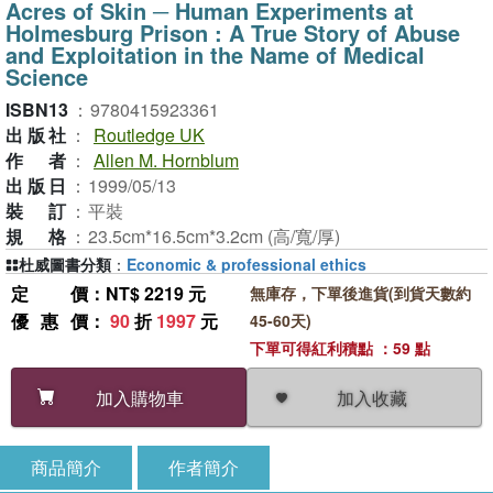
Acres of Skin ─ Human Experiments at
Holmesburg Prison : A True Story of Abuse
and Exploitation in the Name of Medical
Science
ISBN13
：
9780415923361
出版社
：
Routledge UK
作者
：
Allen M. Hornblum
出版日
：
1999/05/13
裝訂
：
平裝
規格
：
23.5cm*16.5cm*3.2cm (高/寬/厚)
杜威圖書分類
：
Economic & professional ethics
定價
：NT$ 2219 元
無庫存，下單後進貨(到貨天數約
優惠價
：
90
折
1997
元
45-60天)
下單可得紅利積點 ：59 點
加入收藏
加入購物車
商品簡介
作者簡介