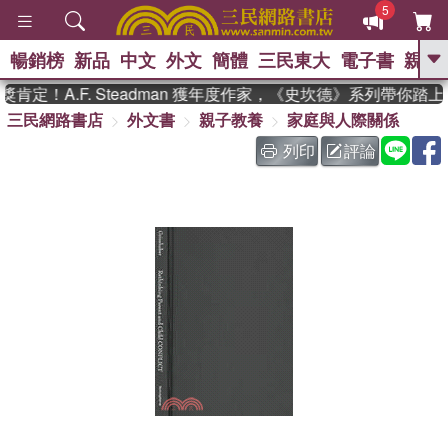
5
暢銷榜
新品
中文
外文
簡體
三民東大
電子書
親子
GO
定！A.F. Steadman 獲年度作家，《史坎德》系列帶你踏上
三民網路書店
外文書
親子教養
家庭與人際關係
、
、
熱搜：
東野圭吾
The Odyssey
、
、
父親節
如果歷史是一群喵
暑期
列印
評論
、
、
推薦
國際布克獎 臺灣漫遊錄
方
、
、
念華
台灣的李登輝時代
數學女
、
孩：黎曼猜想
偉大的迷走神經