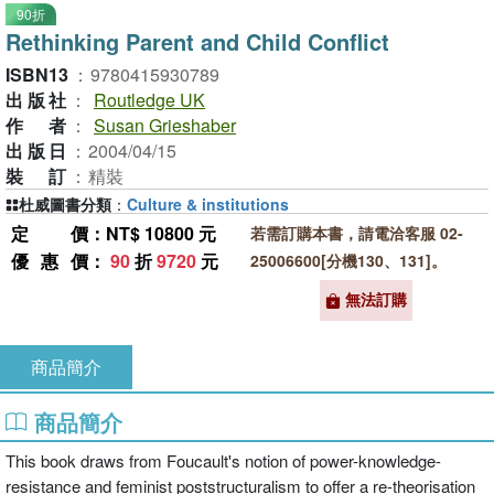
90折
Rethinking Parent and Child Conflict
ISBN13
：
9780415930789
出版社
：
Routledge UK
作者
：
Susan Grieshaber
出版日
：
2004/04/15
裝訂
：
精裝
杜威圖書分類
：
Culture & institutions
定價
：NT$ 10800 元
若需訂購本書，請電洽客服 02-
優惠價
：
90
折
9720
元
25006600[分機130、131]。
無法訂購
商品簡介
商品簡介
This book draws from Foucault's notion of power-knowledge-
resistance and feminist poststructuralism to offer a re-theorisation