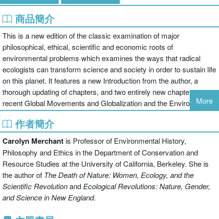
商品簡介
This is a new edition of the classic examination of major
philosophical, ethical, scientific and economic roots of
environmental problems which examines the ways that radical
ecologists can transform science and society in order to sustain life
on this planet. It features a new Introduction from the author, a
thorough updating of chapters, and two entirely new chapters on
More
recent Global Movements and Globalization and the Environment.
作者簡介
Carolyn Merchant
is Professor of Environmental History,
Philosophy and Ethics in the Department of Conservation and
Resource Studies at the University of California, Berkeley. She is
the author of
The Death of Nature:
Women, Ecology, and the
Scientific Revolution
and
Ecological Revolutions: Nature, Gender,
and Science in
New England.