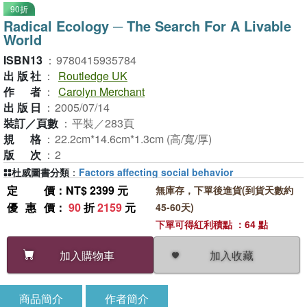
90折
Radical Ecology ─ The Search For A Livable
World
ISBN13
：
9780415935784
出版社
：
Routledge UK
作者
：
Carolyn Merchant
出版日
：
2005/07/14
裝訂／頁數
：
平裝／283頁
規格
：
22.2cm*14.6cm*1.3cm (高/寬/厚)
版次
：
2
杜威圖書分類
：
Factors affecting social behavior
定價
：NT$ 2399 元
無庫存，下單後進貨(到貨天數約
優惠價
：
90
折
2159
元
45-60天)
下單可得紅利積點 ：64 點
加入收藏
加入購物車
商品簡介
作者簡介