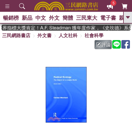
5
暢銷榜
新品
中文
外文
簡體
三民東大
電子書
親子
GO
指標大獎肯定！A.F. Steadman 獲年度作家，《史坎德》
三民網路書店
外文書
人文社科
社會科學
、
熱搜：
東野圭吾
高希均教授回憶錄
、
、
、
The Odyssey
父親節
花開錦
評論
、
、
、
繡
暑期推薦
方念華
台灣的
、
李登輝時代
數學女孩：黎曼猜想
、
、
偉大的迷走神經
如果歷史是一
、
群喵
臺灣漫遊錄