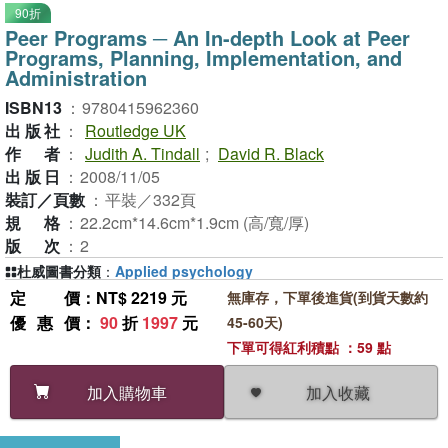
90折
Peer Programs ─ An In-depth Look at Peer
Programs, Planning, Implementation, and
Administration
ISBN13
：
9780415962360
出版社
：
Routledge UK
作者
：
Judith A. Tindall
;
David R. Black
出版日
：
2008/11/05
裝訂／頁數
：
平裝／332頁
規格
：
22.2cm*14.6cm*1.9cm (高/寬/厚)
版次
：
2
杜威圖書分類
：
Applied psychology
定價
：NT$ 2219 元
無庫存，下單後進貨(到貨天數約
優惠價
：
90
折
1997
元
45-60天)
下單可得紅利積點 ：59 點
加入收藏
加入購物車