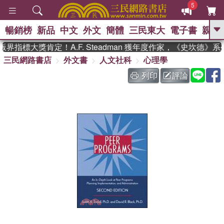
5
暢銷榜
新品
中文
外文
簡體
三民東大
電子書
親子
GO
界指標大獎肯定！A.F. Steadman 獲年度作家，《史坎德》
三民網路書店
外文書
人文社科
心理學
、
熱搜：
東野圭吾
高希均教授回憶錄
、
、
、
The Odyssey
父親節
如果歷
列印
評論
、
、
史是一群喵
暑期推薦
國際布克
、
、
獎 臺灣漫遊錄
方念華
台灣的李
、
、
登輝時代
數學女孩：黎曼猜想
偉大的迷走神經