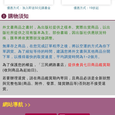
convince those who are not directly involved that peer
helping is a worthwhile undertaking – reducing drug and
優惠方式：
加入即送50元購書金
優惠方式：
19折起
alcohol abuse, dropouts, violence and conflict, HIV and
購物須知
AIDS, pregnancy, stress and negative peer pressure. New
features of this edition include:
外文書商品之書封，為出版社提供之樣本。實際出貨商品，以出
updated rationale for peer programs
版社所提供之現有版本為主。部份書籍，因出版社供應狀況特
updated highlights from current evaluation
殊，匯率將依實際狀況做調整。
added professionalism- CPPE. Certified Program, Programmatic
無庫存之商品，在您完成訂單程序之後，將以空運的方式為你下
Standards, Rubric and others
單調貨。為了縮短等待的時間，建議您將外文書與其他商品分開
CD of forms to customize for all phases of the Peer Program
下單，以獲得最快的取貨速度，平均調貨時間為1~2個月。
step-by-step guide of new and current programs
為了保護您的權益，「三民網路書店」
提供會員七日商品鑑賞期
(收到商品為起始日)。
This book is an indispensable guide for learning important
aspects of training peer helpers and as a resource book
若要辦理退貨，請在商品鑑賞期內寄回，且商品必須是全新狀態
for a wide range of professional peer helpers, such as:
與完整包裝(商品、附件、發票、隨貨贈品等)否則恕不接受退
貨。
administrators; managers; teachers; counselors;
ministers; religious educators; social workers;
psychologists; human resource personnel and others in
網站導航 >>
the helping professions.