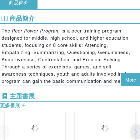
商品簡介
商品簡介
The
Peer Power Program
is a peer training program
designed for middle, high school, and higher education
students, focusing on 8 core skills: Attending,
Empathizing, Summarizing, Questioning, Genuineness,
Assertiveness, Confrontation, and Problem Solving.
Through a series of exercises, games, and self-
awareness techniques, youth and adults involved in the
More
program can gain the basic communication and mediation
skills necessary to effectively help their peers.
主題書展
An overview of peer helping,
Peer Programs
explains the
更多書展
value of and techniques for helping non-professionals
learn to help others one-on-one, in small groups and in
groups of classroom size. Intended to be of use to those
responsible for planning, implementing and/or
administering peer programs, this text should also