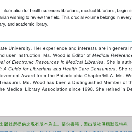
information for health sciences librarians, medical librarians, beginni
rarian wishing to review the field. This crucial volume belongs in eve
brary, and academic library.
tate University. Her experience and interests are in genera
nd user instruction. Ms. Wood is Editor of
Medical Referenc
al of Electronic Resources in Medical Libraries.
She is auth
t: A Guide for Librarians and Health Care Consumers
. She r
chievement Award from the Philadelphia Chapter/MLA. Ms. W
 Treasurer. Ms. Wood has been a Distinguished Member of t
the Medical Library Association since 1998. She retired in 
出版社所提供之現有版本為主。部份書籍，因出版社供應狀況特殊