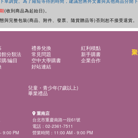
下單調貨。為了縮短等待的時間，建議您將外文書與其他商品分開下
期
(收到商品為起始日)。
態與完整包裝(商品、附件、發票、隨貨贈品等)否則恕不接受退貨。
募
禮券兌換
紅利積點
聚
書館分類法
常見問題
新手購書
購/編目
空中大學購書
企業合作
換
好站連結
兒童・青少年(7歲以上)
畢業禮品
重南店
號
台北市重慶南路一段61號
電話：02-2361-7511
 9:00 PM
營業時間：11:00 AM - 9:00 PM