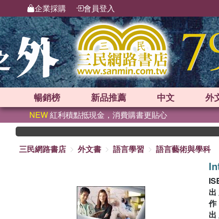
企業採購
會員登入
暢銷榜
新品
推薦
中文
外
NEW
紅利積點抵現金，消費購書更貼心
三民網路書店
外文書
語言學習
語言藝術與學科
In
IS
出
出