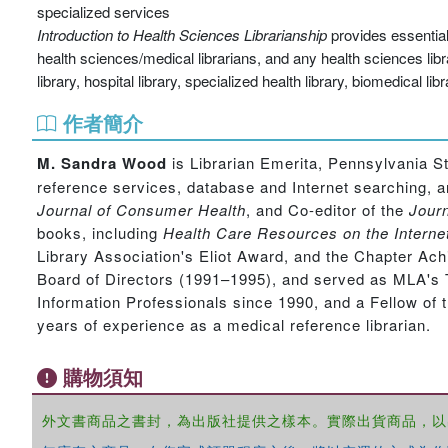
specialized services
Introduction to Health Sciences Librarianship
provides essential 
health sciences/medical librarians, and any health sciences lib
library, hospital library, specialized health library, biomedical li
作者簡介
M. Sandra Wood
is Librarian Emerita, Pennsylvania S
reference services, database and Internet searching, a
Journal of Consumer Health
, and Co-editor of the
Journ
books, including
Health Care Resources on the Interne
Library Association's Eliot Award, and the Chapter A
Board of Directors (1991–1995), and served as MLA's
Information Professionals since 1990, and a Fellow of 
years of experience as a medical reference librarian.
購物須知
外文書商品之書封，為出版社提供之樣本。實際出貨商品，以