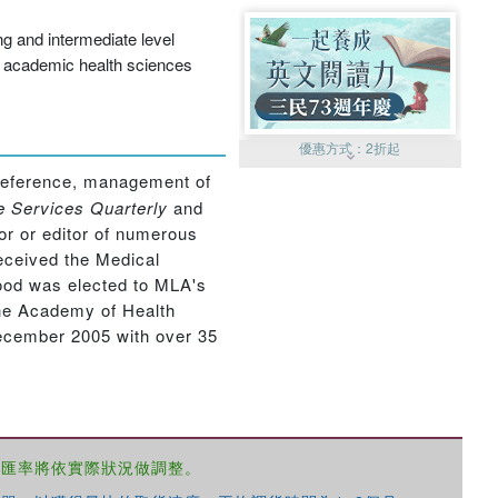
ng and intermediate level
ry academic health sciences
優惠方式：
2折起
l reference, management of
e Services Quarterly
and
or or editor of numerous
eceived the Medical
ood was elected to MLA's
he Academy of Health
優惠方式：
99元起
December 2005 with over 35
，匯率將依實際狀況做調整。
優惠方式：
熱賣中