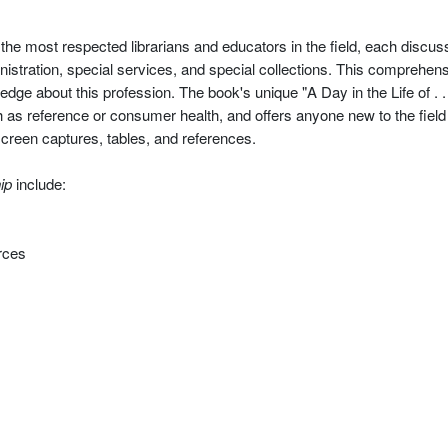
he most respected librarians and educators in the field, each discus
ministration, special services, and special collections. This comprehe
wledge about this profession. The book's unique "A Day in the Life of . .
h as reference or consumer health, and offers anyone new to the field 
 screen captures, tables, and references.
ip
include:
rces