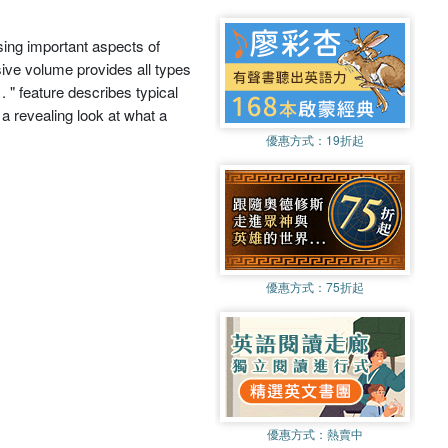
sing important aspects of
nsive volume provides all types
 . " feature describes typical
a revealing look at what a
優惠方式：
19折起
優惠方式：
75折起
優惠方式：
熱賣中