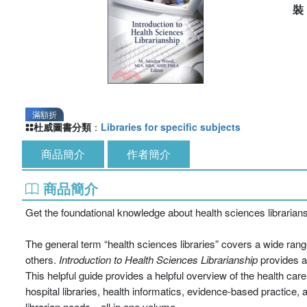
滿額折
杜威圖書分類
：
Libraries for specific subjects
商品簡介
作者簡介
商品簡介
Get the foundational knowledge about health sciences librarians
The general term “health sciences libraries” covers a wide rang
others.
Introduction to Health Sciences Librarianship
provides a 
This helpful guide provides a helpful overview of the health c
hospital libraries, health informatics, evidence-based practice,
librarian needs—all in one volume.