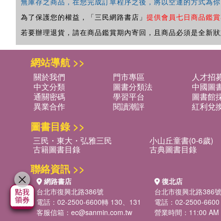
無庫存之商品，在您完成訂單程序之後，將以空運的方式為你
為了保護您的權益，「三民網路書店」
提供會員七日商品鑑賞
若要辦理退貨，請在商品鑑賞期內寄回，且商品必須是全新狀
網站導航 >>
關於我們
門市專區
人才招
中文分類
圖書分類法
中國圖
通關密碼
學習平台
圖書館採
異業合作
閱讀潮評
紅利兌
圖書目錄 >>
三民・東大・弘雅三民
小山丘童書(0-6歲)
古籍圖書目錄
古典圖書目錄
聯絡資訊 >>
網路書店
復北店
台北市復興北路386號
台北市復興北路386
電話：02-2500-6600轉 130、131
電話：02-2500-6600
客服信箱：
ec@sanmin.com.tw
營業時間：11:00 AM -