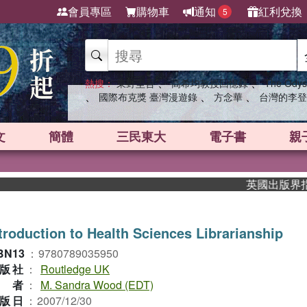
會員專區
購物車
通知
紅利兌換
5
、
、
熱搜：
東野圭吾
高希均教授回憶錄
The Odys
、
、
、
國際布克獎 臺灣漫遊錄
方念華
台灣的李登
文
簡體
三民東大
電子書
親
英國出版界指標大獎
troduction to Health Sciences Librarianship
BN13
：
9780789035950
版社
：
Routledge UK
作者
：
M. Sandra Wood (EDT)
版日
：
2007/12/30