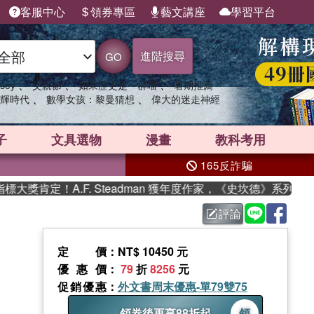
客服中心
領券專區
藝文講座
學習平台
進階搜尋
GO
、
、
、
sey
父親節
如果歷史是一群喵
暑期推薦
、
、
輝時代
數學女孩：黎曼猜想
偉大的迷走神經
子
文具選物
漫畫
教科考用
165反詐騙
肯定！A.F. Steadman 獲年度作家，《史坎德》系列帶你踏
評論
定價
：NT$ 10450 元
優惠價
：
79
折
8256
元
促銷優惠
：
外文書周末優惠-單79雙75
領券後再享88折起
領