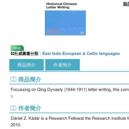
裝
90折
杜威圖書分類
：
East Indo-European & Celtic languages
商品簡介
作者簡介
商品簡介
Focussing on Qing Dynasty (1644-1911) letter writing, this co
>
作者簡介
Dániel Z. Kádár is a Research Fellowat the Research Institut
2010.