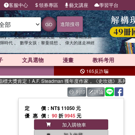
客服中心
領券專區
藝文講座
學習平台
進階搜尋
GO
、
、
、
sey
父親節
如果歷史是一群喵
暑期推薦
、
、
輝時代
數學女孩：黎曼猜想
偉大的迷走神經
子
文具選物
漫畫
教科考用
165反詐騙
獎肯定！A.F. Steadman 獲年度作家，《史坎德》系列帶你
列印
評論
定價
：NT$ 11050 元
優惠價
：
90
折
9945
元
加入購物車
加入收藏