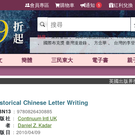
會員專區
購物車
通知
紅利兌換
5
、
、
熱搜：
東野圭吾
高希均教授回憶錄
The Odys
、
、
、
國際布克獎 臺灣漫遊錄
方念華
台灣的李登
文
簡體
三民東大
電子書
親
英國出版界指標大
storical Chinese Letter Writing
BN13
：
9780826430885
版社
：
Continuum Intl UK
作者
：
Daniel Z. Kadar
版日
：
2010/04/09