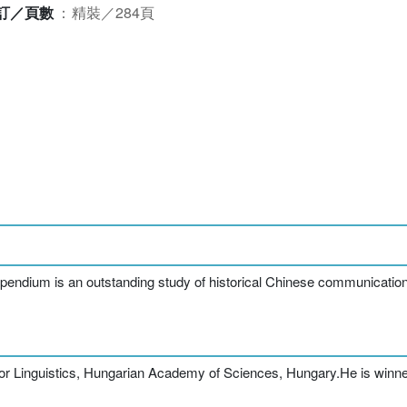
訂／頁數
：
精裝／284頁
mpendium is an outstanding study of historical Chinese communication
e for Linguistics, Hungarian Academy of Sciences, Hungary.He is wi