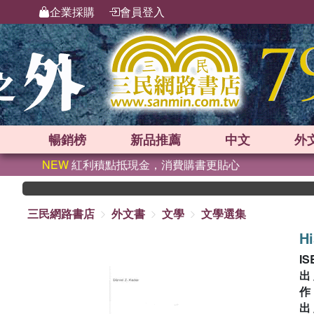
企業採購
會員登入
暢銷榜
新品
推薦
中文
外
NEW
紅利積點抵現金，消費購書更貼心
三民網路書店
外文書
文學
文學選集
Hi
IS
出
出