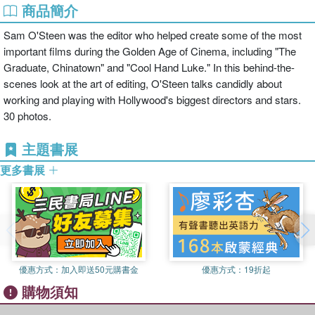
商品簡介
Sam O'Steen was the editor who helped create some of the most
important films during the Golden Age of Cinema, including "The
Graduate, Chinatown" and "Cool Hand Luke." In this behind-the-
scenes look at the art of editing, O'Steen talks candidly about
working and playing with Hollywood's biggest directors and stars.
30 photos.
主題書展
更多書展
優惠方式：
加入即送50元購書金
優惠方式：
19折起
購物須知