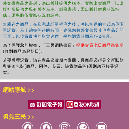
外文書商品之書封，為出版社提供之樣本。實際出貨商品，以出
版社所提供之現有版本為主。部份書籍，因出版社供應狀況特
殊，匯率將依實際狀況做調整。
無庫存之商品，在您完成訂單程序之後，將以空運的方式為你下
單調貨。為了縮短等待的時間，建議您將外文書與其他商品分開
下單，以獲得最快的取貨速度，平均調貨時間為1~2個月。
為了保護您的權益，「三民網路書店」
提供會員七日商品鑑賞期
(收到商品為起始日)。
若要辦理退貨，請在商品鑑賞期內寄回，且商品必須是全新狀態
與完整包裝(商品、附件、發票、隨貨贈品等)否則恕不接受退
貨。
網站導航 >>
聚焦三民 >>