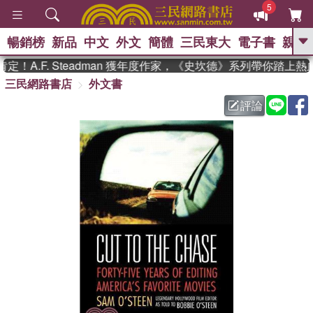
5
暢銷榜
新品
中文
外文
簡體
三民東大
電子書
親子
GO
！A.F. Steadman 獲年度作家，《史坎德》系列帶你踏上熱
三民網路書店
外文書
、
熱搜：
東野圭吾
高希均教授回憶錄
、
、
、
The Odyssey
父親節
如果歷
評論
、
、
史是一群喵
暑期推薦
國際布克
、
、
獎 臺灣漫遊錄
方念華
台灣的李
、
、
登輝時代
數學女孩：黎曼猜想
偉大的迷走神經