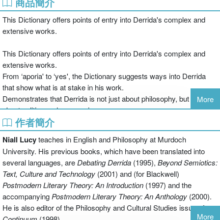
商品簡介
This Dictionary offers points of entry into Derrida's complex and
extensive works.
This Dictionary offers points of entry into Derrida's complex and
extensive works.
From ‘aporia' to ‘yes', the Dictionary suggests ways into Derrida
that show what is at stake in his work.
Demonstrates that Derrida is not just about philosophy, but also
More
about politics and pop music.
作者簡介
Explains why deconstruction matters, and how Derrida can change
the way you think.
Niall Lucy
teaches in English and Philosophy at Murdoch
The A-Z entries are framed by essays on the inherent
University. His previous books, which have been translated into
interdisciplinarity of Derrida's work and on Derrida's relationship to
several languages, are
Debating Derrida
(1995),
Beyond Semiotics:
a range of other thinkers.
Text, Culture and Technology
(2001) and (for Blackwell)
Postmodern Literary Theory: An Introduction
(1997) and the
accompanying
Postmodern Literary Theory: An Anthology
(2000).
He is also editor of the Philosophy and Cultural Studies issue of
More
Continuum
(1998).