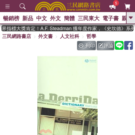
5
暢銷榜
新品
中文
外文
簡體
三民東大
電子書
親子
GO
指標大獎肯定！A.F. Steadman 獲年度作家，《史坎德》系
三民網路書店
外文書
人文社科
哲學
、
熱搜：
東野圭吾
高希均教授回憶錄
、
、
、
The Odyssey
父親節
如果歷
列印
評論
、
、
史是一群喵
暑期推薦
國際布克
、
、
獎 臺灣漫遊錄
方念華
台灣的李
、
、
登輝時代
數學女孩：黎曼猜想
偉大的迷走神經