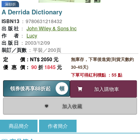
滿額折
A Derrida Dictionary
ISBN13
：
9780631218432
出版社
：
John Wiley & Sons Inc
作者
：
Lucy
出版日
：
2003/12/09
裝訂／頁數
：
平裝／200頁
定價
：NT$ 2050 元
無庫存，下單後進貨(到貨天數約
優惠價
：
90
折
1845
元
30-45天)
下單可得紅利積點 ：55 點
領券後再享88折起
領
加入購物車
加入收藏
商品簡介
作者簡介