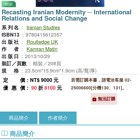
90折
Recasting Iranian Modernity ─ International
Relations and Social Change
系列名
：
Iranian Studies
ISBN13
：
9780415612357
出版社
：
Routledge UK
作者
：
Kamran Matin
出版日
：
2013/10/29
裝訂／頁數
：
精裝／208頁
規格
：
23.5cm*15.9cm*1.9cm (高/寬/厚)
定價
：NT$ 9000 元
若需訂購本書，請電洽客服 02-
優惠價
：
90
折
8100
元
25006600[分機130、131]。
無法訂購
商品簡介
作者簡介
商品簡介