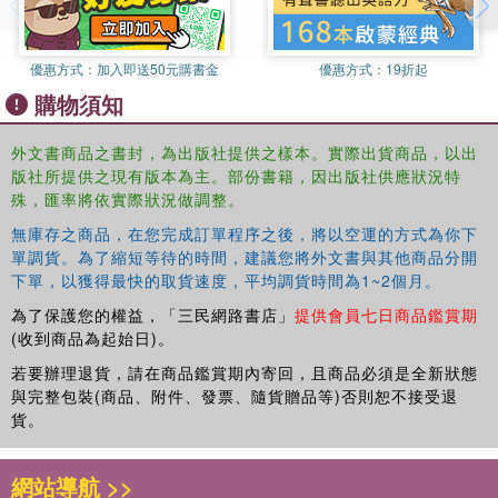
Revolution that explain it away as either a deviation from,
or a reaction to, modernity on the grounds of its religious
form, this book will be valuable to those interested in an
優惠方式：
加入即送50元購書金
優惠方式：
19折起
alternative theoretical approach to modern Iran, the Iranian
購物須知
Revolution, and political Islam, working in the fields of
International Relations, Middle East and Islamic Studies,
外文書商品之書封，為出版社提供之樣本。實際出貨商品，以出
History, Political Science, Political Sociology,
版社所提供之現有版本為主。部份書籍，因出版社供應狀況特
Postcolonialism, and Comparative Politics.
殊，匯率將依實際狀況做調整。
無庫存之商品，在您完成訂單程序之後，將以空運的方式為你下
單調貨。為了縮短等待的時間，建議您將外文書與其他商品分開
下單，以獲得最快的取貨速度，平均調貨時間為1~2個月。
為了保護您的權益，「三民網路書店」
提供會員七日商品鑑賞期
(收到商品為起始日)。
若要辦理退貨，請在商品鑑賞期內寄回，且商品必須是全新狀態
與完整包裝(商品、附件、發票、隨貨贈品等)否則恕不接受退
貨。
網站導航 >>