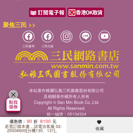
聚焦三民 >>
三民書局
三民出版
本站著作權屬弘雅三民圖書股份有限公司
及相關著作權所有人所有
Copyright © San Min Book Co.,Ltd.
All Rights Reserved.
統一編號：05134324
90
8100
優惠價：
若需訂購本書，請電洽客服 02-
收藏
暢銷榜
客服中心
收藏
瀏覽紀錄
會員專區
25006600[分機130、131]。