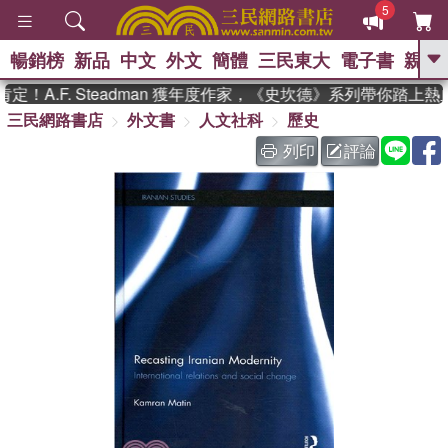
5
暢銷榜
新品
中文
外文
簡體
三民東大
電子書
親子
GO
！A.F. Steadman 獲年度作家，《史坎德》系列帶你踏上熱
三民網路書店
外文書
人文社科
歷史
、
熱搜：
東野圭吾
高希均教授回憶錄
、
、
、
The Odyssey
父親節
如果歷
列印
評論
、
、
史是一群喵
暑期推薦
國際布克
、
、
獎 臺灣漫遊錄
方念華
台灣的李
、
、
登輝時代
數學女孩：黎曼猜想
偉大的迷走神經