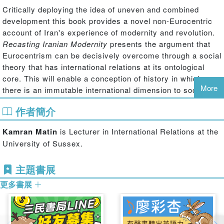
Critically deploying the idea of uneven and combined
development this book provides a novel non-Eurocentric
account of Iran's experience of modernity and revolution.
Recasting Iranian Modernity
presents the argument that
Eurocentrism can be decisively overcome through a social
theory that has international relations at its ontological
core. This will enable a conception of history in which
More
there is an immutable international dimension to social
change that prevents historical repetition.
作者簡介
This hitherto under-theorized international dimension is,
the book argues, particularly manifest in combined
Kamran Matin
is Lecturer in International Relations at the
patterns of development, which incorporate both foreign
University of Sussex.
and native forms. These hybrid developmental patterns,
which are inherently tension-prone, and intellectually
主題書展
evasive of unilinear theories of history, mark Iranian
更多書展
modernity, and fuelled the socio-political dynamics of the
1979 revolution and the rise of political Islam.
Challenging solely comparative approaches to the Iranian